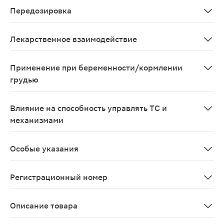
Передозировка
О случаях передозировки препарата не сообщалось
Лекарственное взаимодействие
В настоящее время о лекарственном взаимодействии 
Применение при беременности/кормлении
грудью
В экспериментальных исследованиях тератогенных сво
Влияние на способность управлять ТС и
механизмами
Препарат не влияет на способность управлять транс
Особые указания
Уменьшение выраженности клинических проявлений обы
Регистрационный номер
ЛСР-003723/07
Описание товара
Тербинафин крем для наружного применения 1% 30г эф