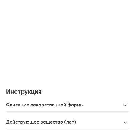
Инструкция
Описание лекарственной формы
Крем для наружного применения однородный, белого ц
Действующее вещество (лат)
Terbinafinum