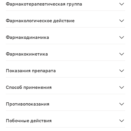
Фармакотерапевтическая группа
Противогрибковое средство.
Фармакологическое действие
Противогрибковое, фунгицидное.
Фармакодинамика
Противогрибковый препарат для местного применения, 
Фармакокинетика
При наружном применении всасывание - менее 5%. Ок
Показания препарата
Профилактика и лечение грибка, грибковых инфекций кож
Способ применения
Тербинафин можно наносить на кожу 1 или 2 раза в су
Противопоказания
Повышенная чувствительность к тербинафину или к лю
Побочные действия
Для наружного применения: зуд и жжение кожи, гипер