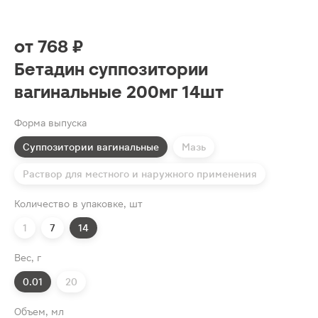
от
768 ₽
Бетадин суппозитории
вагинальные 200мг 14шт
Форма выпуска
Суппозитории вагинальные
Мазь
Раствор для местного и наружного применения
Количество в упаковке, шт
1
7
14
Вес, г
0.01
20
Объем, мл