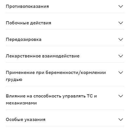
Противопоказания
Повышенная чувствительность к йоду; нарушение фун
Побочные действия
Зуд, гиперемия в месте введения препарата, аллергич
Передозировка
При применении препарата в соответствии с инструкц
Лекарственное взаимодействие
Комплекс повидон-йод эффективен в диапазоне pH 2 
Применение при беременности/кормлении
грудью
Применение повидон-йода во время беременности и в 
Влияние на способность управлять ТС и
механизмами
Препарат не влияет на способность управлять транс
Особые указания
При длительном применении препарата может развитьс