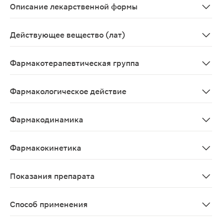
Описание лекарственной формы
Торпедообразные гомогенные суппозитории темно-кор
Действующее вещество (лат)
Povidonum-Iodum
Фармакотерапевтическая группа
Антисептическое средство
Фармакологическое действие
Оказывает антисептическое, дезинфицирующее, против
Фармакодинамика
Повидон-йод является комплексом йода и полимера по
Фармакокинетика
<u>Всасывание</u> <br> Нет данных о системной абсо
Показания препарата
• Острый или хронический вагинит (смешанные неспец
Способ применения
Интравагинально 1-2 раза/сут. Длительность лечения