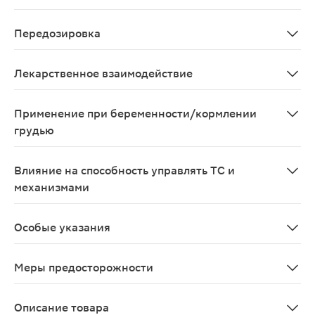
Очень редкие (меньше 1/10000) (включая индивидуальн
Передозировка
С учетом низкой токсичности препарата случаи перед
Лекарственное взаимодействие
Цитиколин усиливает эффекты леводопы. Не следует 
Применение при беременности/кормлении
грудью
Возможно применение при беременности и в период г
Влияние на способность управлять ТС и
механизмами
В период лечения следует соблюдать осторожность пр
Особые указания
В период лечения следует соблюдать осторожность пр
Меры предосторожности
В период лечения следует соблюдать осторожность пр
Описание товара