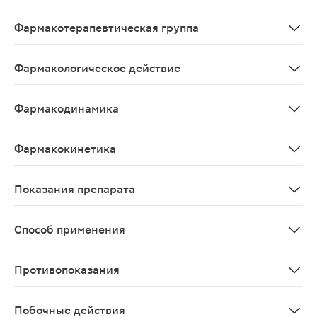
Citicolinum
Фармакотерапевтическая группа
Ноотропное средство.
Фармакологическое действие
Ноотропный препарат;Цитиколин, являясь предшестве
Фармакодинамика
Цитиколин, являясь предшественником ключевых ультр
Фармакокинетика
Всасывание. Цитиколин хорошо абсорбируется при в/в
Показания препарата
Острый период ишемического инсульта (в составе ком
Способ применения
Препарат назначают внутривенно или внутримышечно. 
Противопоказания
Повышенная чувствительность к любому из компоненто
Побочные действия