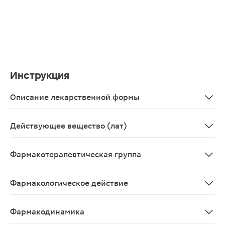
Инструкция
Описание лекарственной формы
Спрей для местного и наружного применения 0.1% , 15
Действующее вещество (лат)
Ammonii glycyrrhizinas
Фармакотерапевтическая группа
Противовирусное и иммуностимулирующее средство.
Фармакологическое действие
Противовирусное средство для наружного и местного 
Фармакодинамика