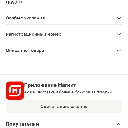
грудью
Применение при беременности и в период лактации во
Особые указания
Насадку промывают кипяченой водой с мылом и хранят
Регистрационный номер
П N011741/02
Описание товара
Эпиген интим спрей 0.1% 15мл — это противовоспалит
Приложение Магнит
Акции, доставка и больше бонусов за покупки
Скачать приложение
Покупателям