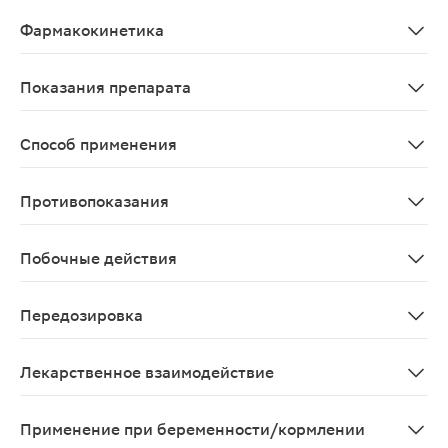
Действующим веществом препарата Эпиген Интим являе
Фармакокинетика
При наружном и местном применении активированная г
Показания препарата
Лечение инфекций половых органов, вызванных вирусо
Способ применения
Местно, наружно. Доза, частота применения, схема ле
Противопоказания
Повышенная чувствительность к глицирризиновой кис
Побочные действия
Возможна индивидуальная непереносимость компоненто
Передозировка
Случаи передозировки или случайного употребления 
Лекарственное взаимодействие
Не выявлено взаимодействие с основными группами л
Применение при беременности/кормлении