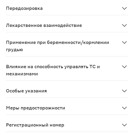
Аллергические реакции: кожная сыпь, зуд, крапивниц
Передозировка
В случае передозировки следует немедленно обратить
Лекарственное взаимодействие
Пероральные контрацептивы и заместительная гормон
Применение при беременности/кормлении
грудью
Препарат противопоказан к применению при беременн
Влияние на способность управлять ТС и
механизмами
Препарат может вызывать сонливость. В период лече
Особые указания
В период лечения следует воздержаться от приема алк
Меры предосторожности
С осторожностью При заболеваниях сердца, артериаль
Регистрационный номер