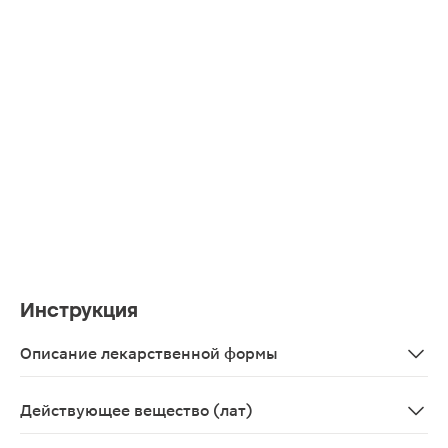
Инструкция
Описание лекарственной формы
Порошок для приготовления раствора для приема внут
Действующее вещество (лат)
Coffeinum+Paracetamolum+Phenylephrinum+Phenirami