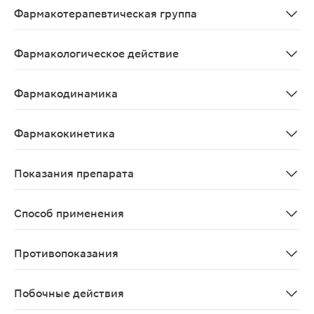
Фармакотерапевтическая группа
Средство для устранения симптомов ОРЗ и "простуды"
Фармакологическое действие
Анальгезирующее, жаропонижающее, противоаллерги
Фармакодинамика
Комбинированный препарат, оказывает жаропонижающее
Фармакокинетика
Данные не представлены.
Показания препарата
Симптоматическое лечение инфекционно-воспалительных
Способ применения
Внутрь. Содержимое 1 саше (пакетика) высыпать в ста
Противопоказания
Повышенная чувствительность к отдельным компонента
Побочные действия