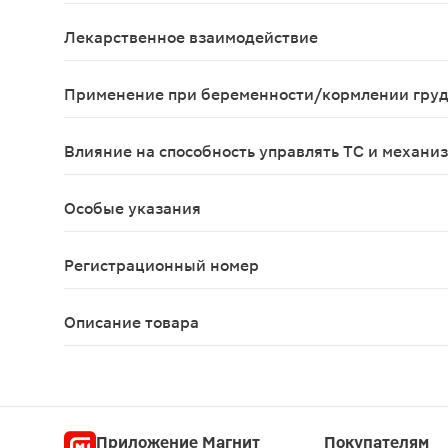
Специфических симптомов передозировки у челов
Лекарственное взаимодействие
О клинически значимых, нежелательных взаимод
Применение при беременности/кормлении гру
Амброксол проникает через плацентарный барьер
Влияние на способность управлять ТС и механи
Не было выявлено случаев влияния препарата н
Особые указания
Не следует комбинировать с противокашлевыми с
Регистрационный номер
П N014992/03
Описание товара
Лазолван раствор для приема внутрь лесная яго
Приложение Магнит
Покупателям