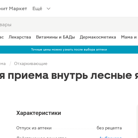
нит Маркет
Ещё
ас
Лекарства
Витамины и БАДы
Дермакосметика
Мама и
Точные цены можно узнать после выбора аптеки
ема
Отхаркивающие
я приема внутрь лесные 
Характеристики
Отпуск из аптеки
без рецепта