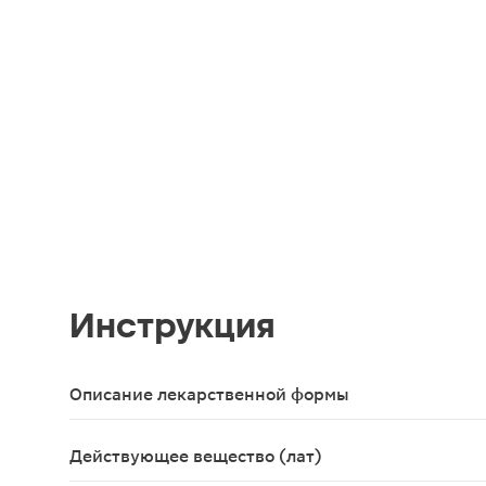
Инструкция
Описание лекарственной формы
Прозрачная или почти прозрачная, бесцветная ил
Действующее вещество (лат)