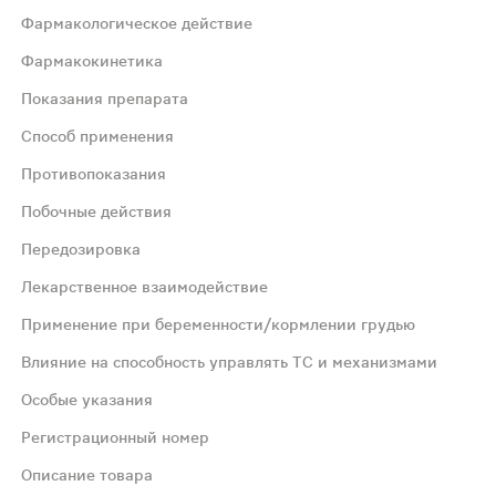
Фармакологическое действие
Фармакокинетика
Показания препарата
цию в дыхательных путях, снижает вязкость мокроты, ус
Способ применения
Противопоказания
почти полная абсорбция с линейной зависимостью от до
Побочные действия
Передозировка
ий бронхит, пневмония, хроническая обструктивная болез
Лекарственное взаимодействие
 лет: по 5 мл 2-3 раза в сутки; детям от 2 до 6 лет: п
Применение при беременности/кормлении грудью
Влияние на способность управлять ТС и механизмами
од грудного вскармливания. С осторожностью следует при
Особые указания
Регистрационный номер
етствии с частотой их развития следующим образом: очен
Описание товара