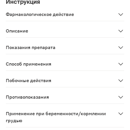
Инструкция
Фармакологическое действие
Пустырник П оказывает седативное, противосудорожн
Описание
Пустырник П драже 200мг 50шт — это препарат, изгот
Показания препарата
«Пустырник П» - это дополнительный источник иридоид
Способ применения
По 2 таблетки 3 раза в день.
Побочные действия
Аллергия, диспепсия.
Противопоказания
Гиперчувствительность, язвенная болезнь желудка и 1
Применение при беременности/кормлении
грудью
Возможно после консультации врача.