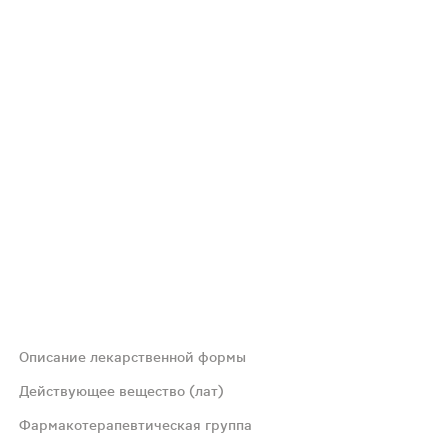
Описание лекарственной формы
ические, часто по бокам вдавленные, гладкие, блестящ
Действующее вещество (лат)
Фармакотерапевтическая группа