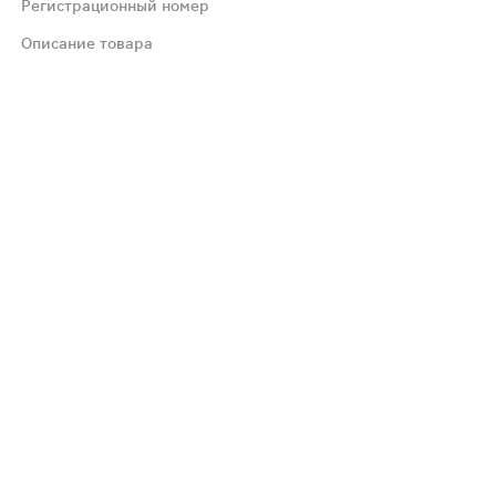
Регистрационный номер
Описание товара
жны нарушение функции почек (лихорадка, расстройство 
ует применять препарат более 4 недель без консультации