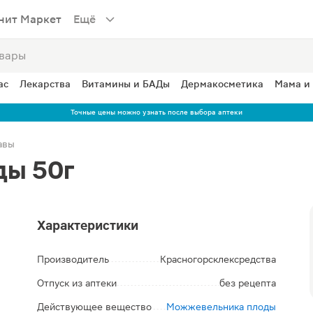
нит Маркет
Ещё
ас
Лекарства
Витамины и БАДы
Дермакосметика
Мама и
Точные цены можно узнать после выбора аптеки
авы
ды 50г
Характеристики
Производитель
Красногорсклексредства
Отпуск из аптеки
без рецепта
Действующее вещество
Можжевельника плоды