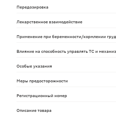
Возможны аллергические реакции.
Передозировка
При передозировке (одномоментный прием препар
Лекарственное взаимодействие
Данные отсутствуют
Применение при беременности/кормлении гру
Противопаказан при беременности и в период г
Влияние на способность управлять ТС и механи
Не влияет
Особые указания
При применении препарата в течение 2 недель и 
Меры предосторожности
Не следует применять средство более 4 недель б
Регистрационный номер
ЛС-001830
Описание товара