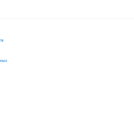
чегонное действие, активизируя фильтрацию в почечных 
тв
нных