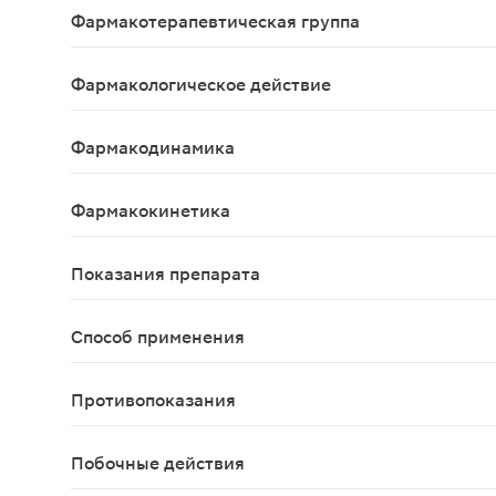
Фармакотерапевтическая группа
Диуретическое средство растительного происх
Фармакологическое действие
Мочегонное, противовоспалительное, антисептич
Фармакодинамика
Средство растительного происхождения. Оказыв
Фармакокинетика
Данные отсутствуют
Показания препарата
В комплексной терапии отечного синдрома (при 
Способ применения
Около 10 г (1 столовая ложка) плодов помещают 
Противопоказания
Повышенная чувствительность к препарату; остры
Побочные действия