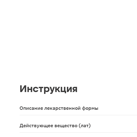
Инструкция
Описание лекарственной формы
Плоды шишко-ягоды 6-10 мм в диаметре, цилиндр
Действующее вещество (лат)
Fructus Juniperi