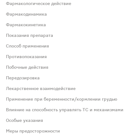
Фармакологическое действие
Фармакодинамика
Фармакокинетика
Показания препарата
Способ применения
бное действие. Эфирное масло плодов можжевельника (гл
Противопоказания
Побочные действия
Передозировка
ек и/или печени), цистита.
Лекарственное взаимодействие
Применение при беременности/кормлении грудью
рячей кипяченой воды, закрывают крышкой и нагревают на
Влияние на способность управлять ТС и механизмами
Особые указания
иод грудного вскармливания, детский возраст до 18 лет.
Меры предосторожности