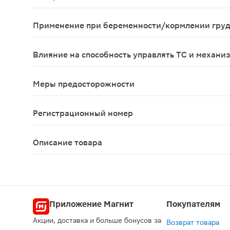
Препарат вызывает гиперемию кожи и рефлекторн
Применение при беременности/кормлении гру
Противопоказан в III триместре беременности и 
Влияние на способность управлять ТС и механи
Не оказывает влияние на способность к вожден
Меры предосторожности
Не допускать попадания на конъюнктиву и други
Регистрационный номер
ЛП-001685
Описание товара
Бом-Бенге мазь для наружного применения 25г п
Приложение Магнит
Покупателям
Акции, доставка и больше бонусов за
Возврат товара