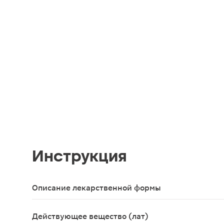
Инструкция
Описание лекарственной формы
Мазь для наружного применения, 25 г - тубы (1) 
Действующее вещество (лат)