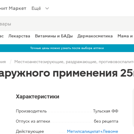
нит Маркет
Ещё
ас
Лекарства
Витамины и БАДы
Дермакосметика
Мама и
Точные цены можно узнать после выбора аптеки
ния
Местноанестезирующие, раздражающие, противовоспалит
наружного применения 25
Характеристики
Производитель
Тульская ФФ
Отпуск из аптеки
без рецепта
Действующее
Метилсалицилат+Левоме