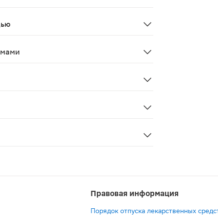
о усиливает циркуляцию крови в подкожной ткани, таки
дью
в период лактации (грудного вскармливания). Применяетс
змами
ию автомобиля и управлению механизмами.
е слизистые оболочки. Не наносить на поврежденную ил
редставляет собой лекарственное средство, оказывающее
Правовая информация
Порядок отпуска лекарственных средс