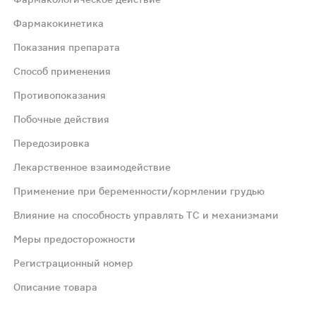
Фармакокинетика
Показания препарата
е действие
Способ применения
лат при наружном применении проникает в ткани через н
Противопоказания
Побочные действия
 мышечные боли (до и после занятий спортом).
Передозировка
Лекарственное взаимодействие
т) наносят на болезненную область и втирают. При необхо
Применение при беременности/кормлении грудью
те предполагаемого нанесения; III триместр беременнос
Влияние на способность управлять ТС и механизмами
Меры предосторожности
 гиперчувствительности. Со стороны кожи и подкожных тк
Регистрационный номер
Описание товара
етения центральной нервной системы таких, как головокр