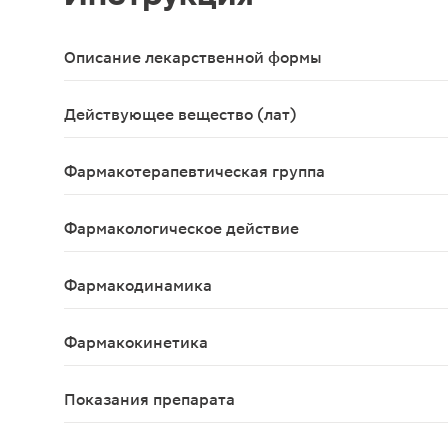
Описание лекарственной формы
Таблетки, покрытые пленочной оболочкой 15 мг, 14
Действующее вещество (лат)
Rivaroxabanum
Фармакотерапевтическая группа
Прямые ингибиторы фактора Ха.
Фармакологическое действие
Высокоселективный прямой ингибитор фактора Х
Фармакодинамика
Ривароксабан - высокоселективный прямой ингиб
Фармакокинетика
Всасывание и биодоступность Ривароксабан быст
Показания препарата
профилактика инсульта и системной тромбоэмбо