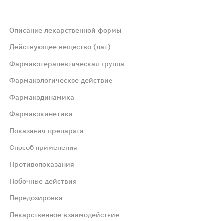
Описание лекарственной формы
Действующее вещество (лат)
Фармакотерапевтическая группа
Фармакологическое действие
Фармакодинамика
Фармакокинетика
трь;Активация фактора X с образованием фактора Ха чер
Показания препарата
Способ применения
ри приеме внутрь. Активация фактора X с образованием 
Противопоказания
Побочные действия
игается через 2-4 часа после приема таблетки. После п
Передозировка
о происхождения; лечение тромбоза глубоких вен и тро
Лекарственное взаимодействие