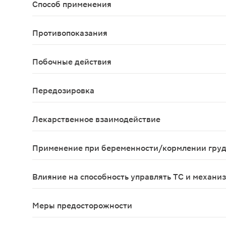
Способ применения
Внутрь. Препарат Ксарелто® 2,5 мг следует при
Противопоказания
повышенная чувствительность к ривароксабану и
Побочные действия
Безопасность Ксарелто® оценивали в четырех ис
Передозировка
Были зарегистрированы редкие случаи передози
Лекарственное взаимодействие
Фармакокинетические взаимодействия Выведение 
Применение при беременности/кормлении гру
Эффективность и безопасность применения Ксаре
Влияние на способность управлять ТС и механи
При применении препарата Ксарелто® отмечалис
Меры предосторожности
Антитромботические препараты, включая риварок