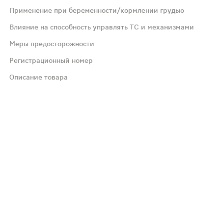
Применение при беременности/кормлении грудью
арелто® 2,5 мг следует принимать независимо от приема
Влияние на способность управлять ТС и механизмами
Меры предосторожности
блетке; клинически значимые активные кровотечения (на
Регистрационный номер
есших большую ортопедическую операцию на нижних конеч
Описание товара
 кровотечений или других неблагоприятных реакций;В с
твом метаболизма в печени, опосредованного системой ц
ченные в экспериментальных исследованиях на животных
иять на способность управления транспортными средств
и пациентов с повышенным риском кровотечения. У пацие