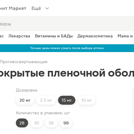
нит Маркет
Ещё
ас
Лекарства
Витамины и БАДы
Дермакосметика
Мама и
Точные цены можно узнать после выбора аптеки
Противосвертывающие
окрытые пленочной обол
Дозировка
20 мг
2.5 мг
15 мг
10 мг
Количество в упаковке, шт
28
30
56
98