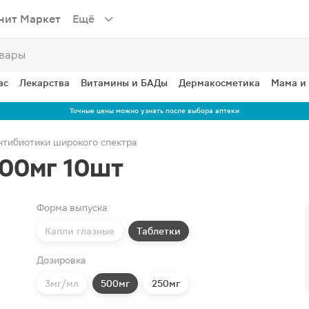
нит Маркет
Ещё
ас
Лекарства
Витамины и БАДы
Дермакосметика
Мама и
Точные цены можно узнать после выбора аптеки
нтибиотики широкого спектра
00мг 10шт
Форма выпуска
Капли глазные
Таблетки
Дозировка
3мг/мл
500мг
250мг