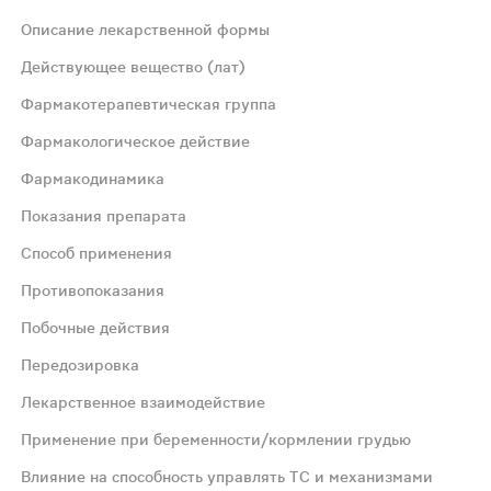
Описание лекарственной формы
е пленочной оболочкой. Вид на изломе – белая или почти
Действующее вещество (лат)
Фармакотерапевтическая группа
Фармакологическое действие
Фармакодинамика
Показания препарата
арат ингибирует фермент ДНК-гиразу бактерий, вследствие 
Способ применения
Противопоказания
епарат ингибирует фермент ДНК-гиразу бактерий, вследстви
Побочные действия
Передозировка
вляется препаратом первой очереди, но он показан при
Лекарственное взаимодействие
ела и функции почек. При неосложненных заболеваниях по
Применение при беременности/кормлении грудью
Влияние на способность управлять ТС и механизмами