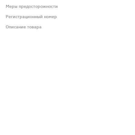
ым веществам, детский возраст (до 18 лет - до заверше
Меры предосторожности
Регистрационный номер
азначений), «часто» (1/10 - 1/100 назначений), «нечас
Описание товара
 аминогликозиды, клиндамицин, метронидазол ) обычно 
 и заниматься другими потенциально опасными видами д
аболевания, эпилепсия, выраженная почечная и/или пече