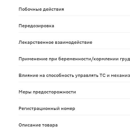
Повышенная чувствительность к ципрофлоксацину
Побочные действия
Перечисленные ниже нежелательные реакции клас
Передозировка
Тошнота;Рвота;Спутанность сознания;Психическ
Лекарственное взаимодействие
При сочетании с другими противомикробными ле
Применение при беременности/кормлении гру
Применение во время беременности и грудного 
Влияние на способность управлять ТС и механи
Фторхинолоны, включая ципрофлоксацин, могут 
Меры предосторожности
Выраженный атеросклероз сосудов головного моз
Регистрационный номер
П N016161/01
Описание товара