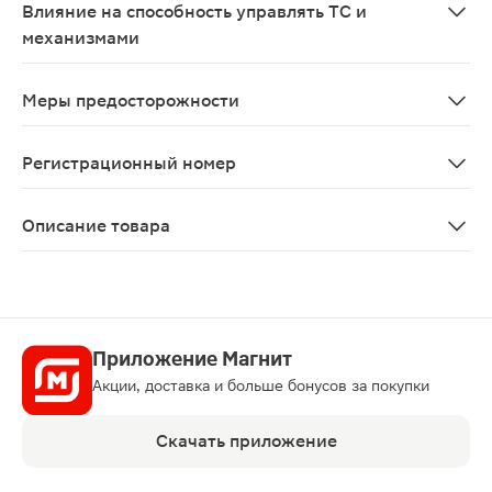
Влияние на способность управлять ТС и
механизмами
После применения препарата возможно снижение четк
Меры предосторожности
Не превышать рекомендованные дозы.
Регистрационный номер
ЛСР-006467/09
Описание товара
Комбинил капли глазные и ушные 5мл. В глазных и уш
Приложение Магнит
Акции, доставка и больше бонусов за покупки
Скачать приложение