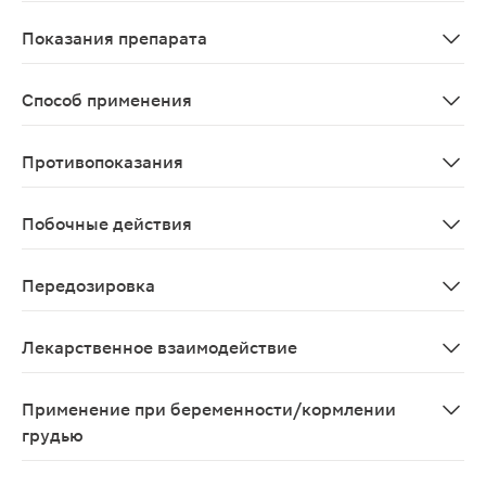
При применении в офтальмологии ципрофлоксацин хоро
Показания препарата
Инфекционно-воспалительные заболевания глаза и его
Способ применения
При бактериальных воспалительных заболеваниях глаза
Противопоказания
герпетический кератит и другие вирусные поражения 
Побочные действия
Роговичные инфильтраты, жжение, покраснение, зуд гл
Передозировка
Передозировка препарата может проявляться следующи
Лекарственное взаимодействие
Системное всасывание при местном применении незна
Применение при беременности/кормлении
грудью
Противопоказано применение препарата при беременн