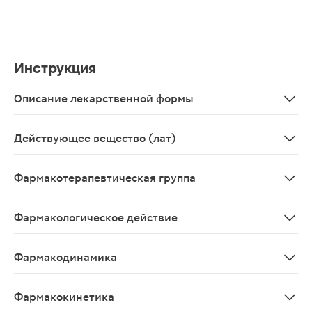
Инструкция
Описание лекарственной формы
Капли глазные и ушные, 5 мл - флакон-капельницы плас
Действующее вещество (лат)
Ciprofloxacinum+Dexamethasonum
Фармакотерапевтическая группа
Глюкокортикостероид для местного применения+прот
Фармакологическое действие
Препарат с антибактериальным и противовоспалительным
Фармакодинамика
Комбинил® предназначен для местного использования в
Фармакокинетика