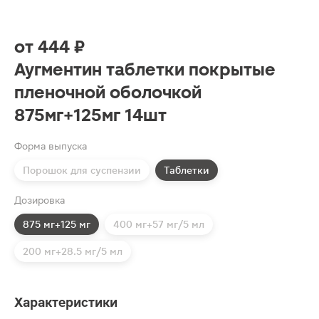
от
444 ₽
Аугментин таблетки покрытые
пленочной оболочкой
875мг+125мг 14шт
Форма выпуска
Порошок для суспензии
Таблетки
Дозировка
875 мг+125 мг
400 мг+57 мг/5 мл
200 мг+28.5 мг/5 мл
Характеристики