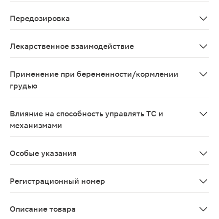
Инфекционные и паразитарные заболевания: часто - ка
Передозировка
Симптомы: могут возникать симптомы со стороны ЖКТ 
Лекарственное взаимодействие
Одновременное применение препарата Аугментин® и п
Применение при беременности/кормлении
грудью
Беременность В исследованиях репродуктивной функци
Влияние на способность управлять ТС и
механизмами
Поскольку препарат может вызывать головокружение,
Особые указания
Перед началом лечения препаратом Аугментин® необхо
Регистрационный номер
П N015030/02
Описание товара