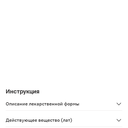
Инструкция
Описание лекарственной формы
Таблетки, покрытые пленочной оболочкой 875 мг+125, 7
Действующее вещество (лат)