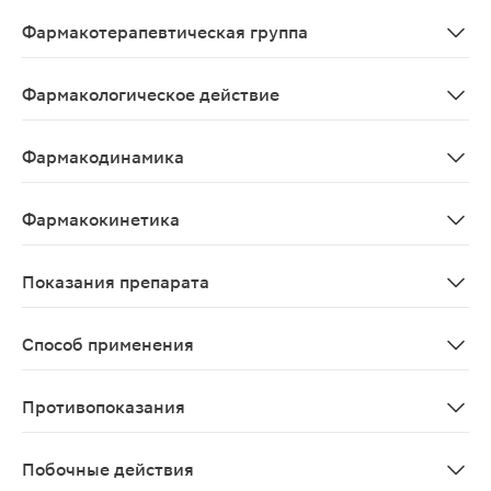
Amoxycillinum+Acidum clavulanicum
Фармакотерапевтическая группа
Антибактериальные средства системного действия; б
Фармакологическое действие
Антибактериальное широкого спектра (бактерицидное
Фармакодинамика
Механизм действия Амоксициллин - полусинтетический а
Фармакокинетика
Действующие вещества препарата Аугментин® ЕС — амо
Показания препарата
Бактериальные инфекции, вызванные чувствительными к
Способ применения
Препарат принимают внутрь. Режим дозирования устан
Противопоказания
Повышенная чувствительность к амоксициллину, клаву
Побочные действия