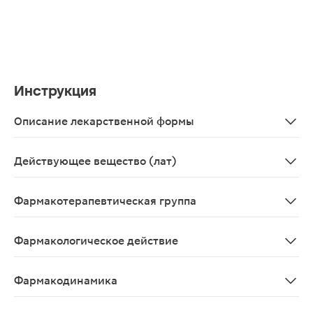
Инструкция
Описание лекарственной формы
Внутриматочная терапевтическая система
Действующее вещество (лат)
Levonorgoestrelum
Фармакотерапевтическая группа
Гестаген.
Фармакологическое действие
Препарат Мирена - внутриматочная терапевтическая с
Фармакодинамика
ВМС Мирена, высвобождающая левоноргестрел, оказыв