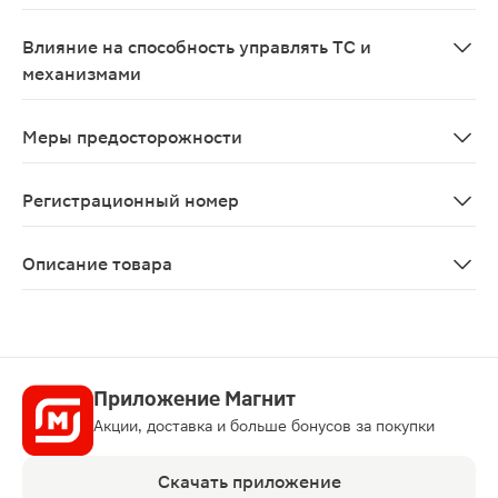
Беременность: Применение препарата Мирена противоп
Влияние на способность управлять ТС и
механизмами
Не наблюдалось.
Меры предосторожности
С осторожностью и только после консультации со спе
Регистрационный номер
ЛП-№(004965)-(РГ-RU)
Описание товара
Мирена внутриматочная терапевтическая система 20мк
Приложение Магнит
Акции, доставка и больше бонусов за покупки
Скачать приложение