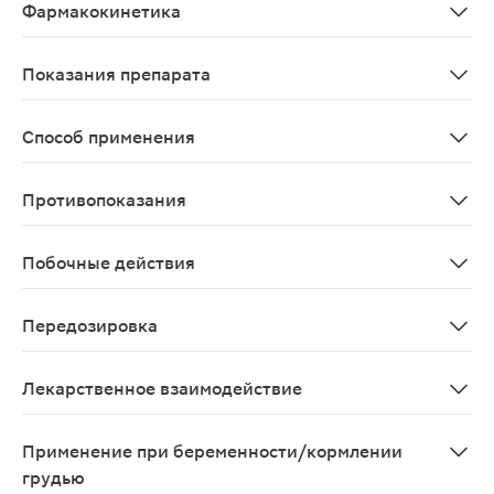
Фармакокинетика
Всасывание После введения препарата Мирена® левоно
Показания препарата
Контрацепция. - Идиопатическая меноррагия. - Проф
Способ применения
Внутриматочно. Препарат Мирена® вводится в полость
Противопоказания
Беременность или подозрение на нее. - Имеющиеся ил
Побочные действия
Со стороны иммунной системы: частота неизвестна - п
Передозировка
Не применимо
Лекарственное взаимодействие
Возможно усиление метаболизма гестагенов при однов
Применение при беременности/кормлении
грудью