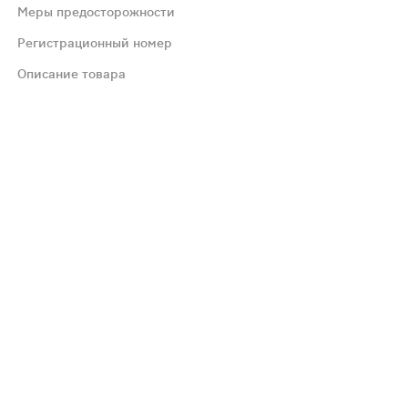
Меры предосторожности
вого кровообращения (геморрагический инсульт); конечн
Регистрационный номер
ения (0.23%). Эти побочные эффекты чаще возникает у пац
Описание товара
области живота при приеме препарата внутрь в суточной
щения о спутанности сознания, раздражительности и нар
атери превышает потенциальный риск для плода, а клин
тенциально опасными видами деятельности, требующими
, пирацетам должен назначаться с осторожностью пациен