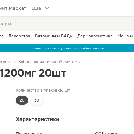
нит Маркет
Ещё
ас
Лекарства
Витамины и БАДы
Дермакосметика
Мама и
Точные цены можно узнать после выбора аптеки
атрия
Заболевания нервной системы
1200мг 20шт
Количество в упаковке, шт
20
30
Характеристики
Производитель
ЮСБ Фарма