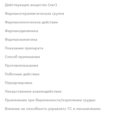
Действующее вещество (лат)
Фармакотерапевтическая группа
Фармакологическое действие
Фармакодинамика
Фармакокинетика
 свидетельствуют, что основной механизм действия пир
Показания препарата
Способ применения
ными путями: модифицирует нейротрансмиссию в головно
Противопоказания
Побочные действия
Т. После однократного приема препарата в дозе 3.2 г Cm
Передозировка
сопровождающегося снижением памяти, головокружением, 
Лекарственное взаимодействие
Применение при беременности/кормлении грудью
лечении хронического психоорганического синдроманазнач
Влияние на способность управлять ТС и механизмами