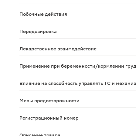
психомоторное возбуждение на момент назначени
Побочные действия
Со стороны ЦНС: гиперкинезия (1.72%), нервозно
Передозировка
Зарегистрирован единичный случай развития дис
Лекарственное взаимодействие
Гормоны щитовидной железы При одновременном п
Применение при беременности/кормлении гру
Пирацетам следует назначать во время беременн
Влияние на способность управлять ТС и механи
В период лечения следует соблюдать осторожно
Меры предосторожности
Влияние на агрегацию тромбоцитов Вследствие а
Регистрационный номер
ЛП-№(004655)-(РГ-RU)
Описание товара