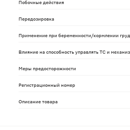
Побочные действия
Возможны желудочно-кишечные расстройства (тош
Передозировка
Известно несколько случаев передозировки преп
Применение при беременности/кормлении гру
Не рекомендуется применение в I триместре бере
Влияние на способность управлять ТС и механи
Бетагистин не влияет или незначительно влияет
Меры предосторожности
Риска на таблетке предназначена для разламыван
Регистрационный номер
ЛП-N (000092)-(РГ-RU)
Описание товара
Бетасерк таблетки 24мг 20шт действует как рег