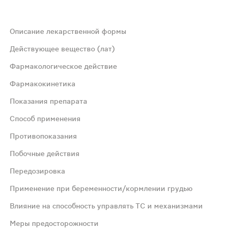
Описание лекарственной формы
ой "289" с обеих сторон от риски.
Действующее вещество (лат)
Фармакологическое действие
Фармакокинетика
Показания препарата
том H1-гистаминовых рецепторов и довольно мощным бло
Способ применения
о-кишечном тракте. После всасывания препарат быстро 
Противопоказания
Побочные действия
терей слуха, в т.ч. водянка лабиринта внутреннего уха,
Передозировка
Применение при беременности/кормлении грудью
росы, проконсультируйтесь с Вашим лечащим врачом. Вну
Влияние на способность управлять ТС и механизмами
я астма, I триместр беременности, повышенная чувствите
Меры предосторожности