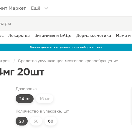
нит Маркет
Ещё
ас
Лекарства
Витамины и БАДы
Дермакосметика
Мама и
Точные цены можно узнать после выбора аптеки
атрия
Средства улучшающие мозговое кровообращение
4мг 20шт
Дозировка
24 мг
16 мг
Количество в упаковке, шт
20
30
60