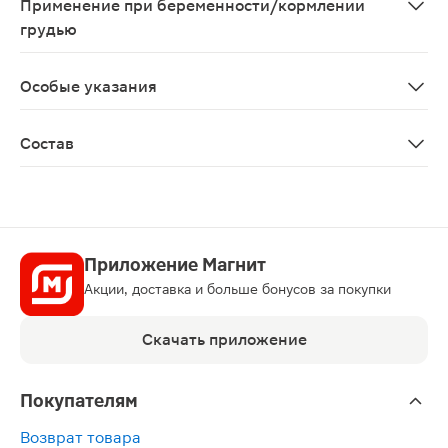
Применение при беременности/кормлении
грудью
Противопоказано применение при беременности и в п
Особые указания
Биологически активная добавка к пище Не является 
Состав
Панкреатин 130 мг. Экстракт бычьей желчи 130 мг, пепс
Приложение Магнит
Акции, доставка и больше бонусов за покупки
Скачать приложение
Покупателям
Возврат товара