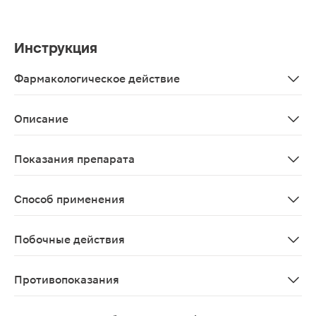
Инструкция
Фармакологическое действие
Солгар Комплекс для пищеварения в своем составе со
Описание
Solgar комплекс для пищеварения таблетки 100шт пре
Показания препарата
В качестве биологически активной добавки к пище -
Способ применения
Взрослым по 1 таблетке 1-2 раза в день во время еды.
Побочные действия
Возможны аллергические реакции
Противопоказания
Индивидуальная непереносимость компонентов, берем