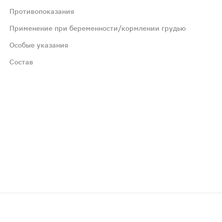
Противопоказания
Применение при беременности/кормлении грудью
Особые указания
Состав
ендуется проконсультироваться с врачом.
пропилметилцеллюлоза (носитель)], экстракт корня курку