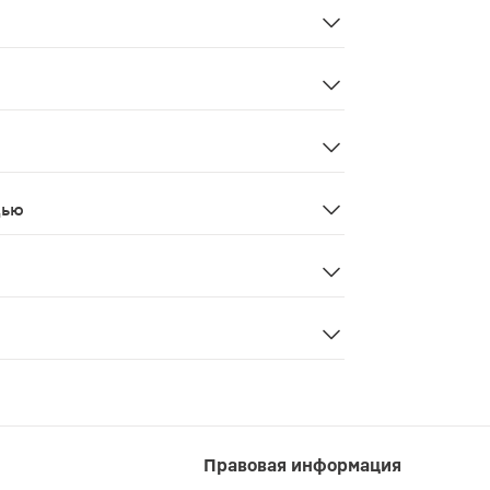
 время еды.
кормление грудью, беременность.
дью
и в период лактации
ется лекарственным средством. Перед применением реком
акт смолы босвеллии, растительная целлюлоза [гидрокси
Правовая информация