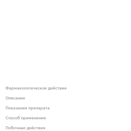
Фармакологическое действие
оксин Адвансед) позволяет улучшить подвижность и гибк
Описание
Показания препарата
ула препарата основана на действии 7 веществ:- витамин
Способ применения
Побочные действия
еллиевые кислоты.