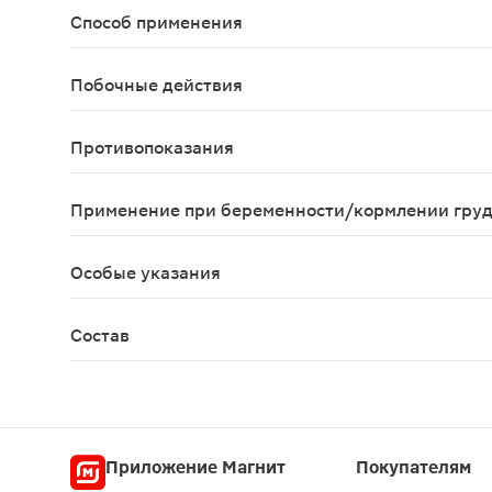
Способ применения
Взрослым принимать по 1 капсуле 1 раз в день во
Побочные действия
Возможны аллергические реакции
Противопоказания
Индивидуальная непереносимость компонентов, 
Применение при беременности/кормлении гру
Противопоказано применение при беременности 
Особые указания
Биологически активная добавка к пище Не явля
Состав
Витамин С (Эстер-С® - аскорбат кальция), экстр
Приложение Магнит
Покупателям