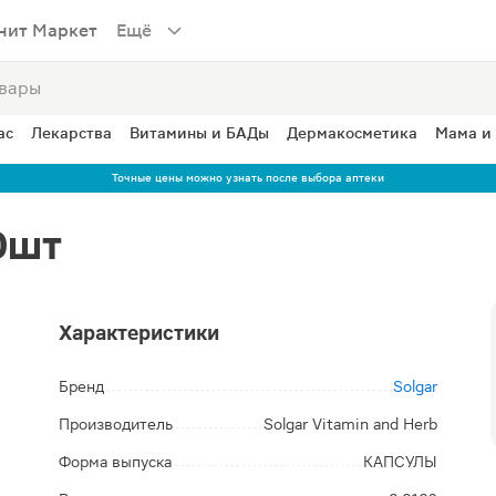
нит Маркет
Ещё
ас
Лекарства
Витамины и БАДы
Дермакосметика
Мама и
Точные цены можно узнать после выбора аптеки
0шт
Характеристики
Бренд
Solgar
Производитель
Solgar Vitamin and Herb
Форма выпуска
КАПСУЛЫ