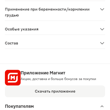
Индивидуальная непереносимость компонентов, берем
Применение при беременности/кормлении
грудью
Противопоказано применение при беременности и в п
Особые указания
Биологически активная добавка к пище Не является 
Состав
Рыбий жир (из анчоуса, макрели, сельди, сардин) 433,3
Приложение Магнит
Акции, доставка и больше бонусов за покупки
Скачать приложение
Покупателям