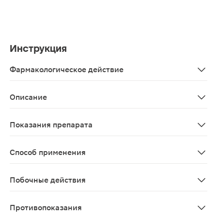
Инструкция
Фармакологическое действие
Жирные кислоты участвуют в формировании клеточной о
Описание
Solgar комплекс жирных кислот омега 3-6-9 капсулы 
Показания препарата
В качестве биологически активной добавки к пище - 
Способ применения
Взрослым по 1 капсуле 3 раза в день во время еды. П
Побочные действия
Возможны аллергические реакции
Противопоказания