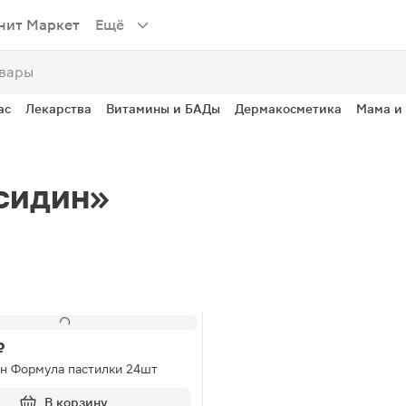
нит Маркет
Ещё
ас
Лекарства
Витамины и БАДы
Дермакосметика
Мама и
сидин»
₽
ин Формула пастилки 24шт
В корзину