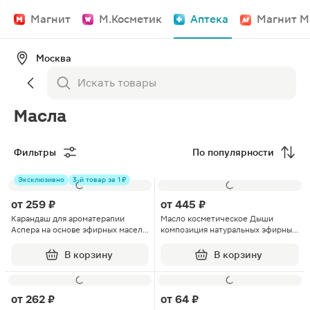
Магнит
М.Косметик
Аптека
Магнит М
Москва
Масла
Фильтры
По популярности
Эксклюзивно
3-й товар за 1 ₽
от
259 ₽
от
445 ₽
Карандаш для ароматерапии
Масло косметическое Дыши
Аспера на основе эфирных масел
композиция натуральных эфирных
1.3г
масел 10мл
В корзину
В корзину
от
262 ₽
от
64 ₽