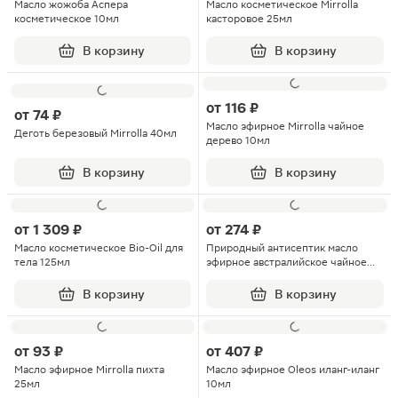
Масло жожоба Аспера
Масло косметическое Mirrolla
косметическое 10мл
касторовое 25мл
В корзину
В корзину
от
116 ₽
от
74 ₽
Масло эфирное Mirrolla чайное
Деготь березовый Mirrolla 40мл
дерево 10мл
В корзину
В корзину
от
1 309 ₽
от
274 ₽
Масло косметическое Bio-Oil для
Природный антисептик масло
тела 125мл
эфирное австралийское чайное
дерево 5мл
В корзину
В корзину
от
93 ₽
от
407 ₽
Масло эфирное Mirrolla пихта
Масло эфирное Oleos иланг-иланг
25мл
10мл