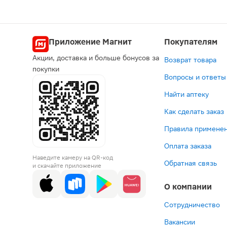
Попул
Приложение Магнит
Покупателям
Акции, доставка и больше бонусов за
Возврат товара
по рецепту
Выгодна
покупки
Вопросы и ответы
Цена — ч
Найти аптеку
Как сделать заказ
Правила применен
-35%
Оплата заказа
223 ₽
199 ₽
497
9
Наведите камеру на QR-код
Мотониум
307 ₽
Белы
М
Обратная связь
и скачайте приложение
таблетки
Цетрин
уголь
Ф
10мг
таблетки
Актив
та
О компании
30шт
10мг
табле
2
30шт
30шт
Сотрудничество
В корзину
В корзин
В корз
В к
Вакансии