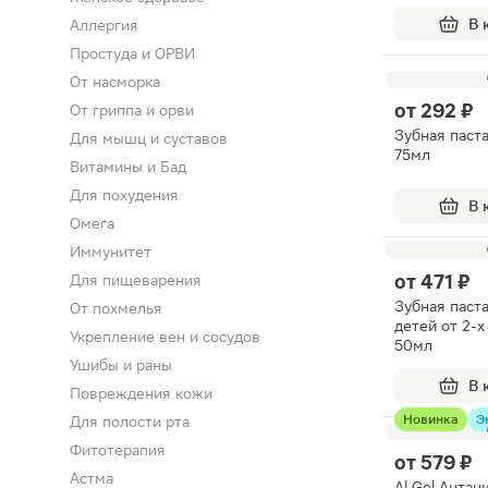
В 
Аллергия
Простуда и ОРВИ
От насморка
от
292 ₽
От гриппа и орви
Зубная паста
Для мышц и суставов
75мл
Витамины и Бад
Для похудения
В 
Омега
Иммунитет
от
471 ₽
Для пищеварения
Зубная паст
От похмелья
детей от 2-х
Укрепление вен и сосудов
50мл
Ушибы и раны
В 
Повреждения кожи
Новинка
Э
Для полости рта
Фитотерапия
от
579 ₽
Астма
Al Gel Анта