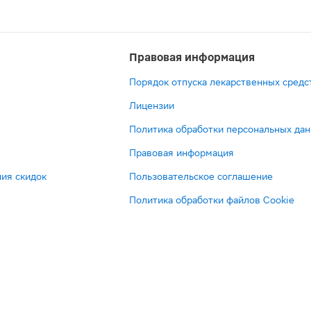
ярные
Правовая информация
Порядок отпуска лекарственных средс
я цена
Выгодная цена
Выгодная цена
Лицензии
то надо
Политика обработки персональных да
Правовая информация
ия скидок
Пользовательское соглашение
 ₽
4 ₽
29 ₽
100 ₽
101 ₽
1 139 ₽
669 ₽
44 ₽
12 ₽
122 ₽
Политика обработки файлов Cookie
382 ₽
19 ₽
145 ₽
850 ₽
251 ₽
332 ₽
161 ₽
135 ₽
й
езим
Нафтизин
Нурофен
Ринонорм
Кипферон
Тимоген
Уголь
Парацетамол
Тизин
Креон
Лоперамид
Ибупрофен
Генферон
Псиллиум
Виферон
Цетрин
Пенталгин
орте
капли
Форте
спрей
суппозитории
спрей
активированный
таблетки
Классик
10000
капсулы
таблетки
Лайт
капсулы
суппозитории
таблетки
таблетки
блетки
назальные
таблетки
0.1%
вагинальные
назальный
таблетки
500мг
спрей
капсулы
2мг
400мг
суппозитории
0.75г
ректальные
10мг
12шт
тки
0шт
0.1%
400мг
20мл
и
дозированный
250мг
10шт
назальный
10000ЕД
10шт
50шт
вагинально-
30шт
150000МЕ
20шт
15мл
12шт
ректальные
25мкг/
20шт
дозированный
20шт
ректальные
10шт
200мг+500000МЕ
доза
0.1%
125000МЕ+5мг
у
ину
орзину
В корзину
В корзину
В корзину
В корзину
В корзину
В корзину
В корзину
В корзину
В корзину
В корзину
В корзину
В корзину
В корзину
В корзину
В корзину
В корзину
10шт
10мл
10мл
10шт