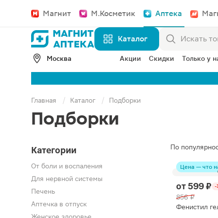
Магнит
М.Косметик
Аптека
Маг
Каталог
Москва
Акции
Скидки
Только у н
Главная
Каталог
Подборки
Подборки
По популярно
Категории
От боли и воспаления
Цена — что н
Для нервной системы
от
599 ₽
-
Печень
856 ₽
Аптечка в отпуск
Фенистил ге
Женское здоровье