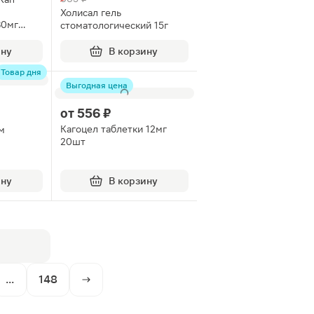
Холисал гель
80мг
стоматологический 15г
ину
В корзину
Товар дня
Выгодная цена
от
556 ₽
Кагоцел таблетки 12мг
м
20шт
12шт
ину
В корзину
...
148