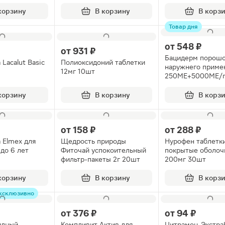
корзину
В корзину
В корз
Товар дня
от
548 ₽
от
931 ₽
Бацидерм порошо
 Lacalut Basic
Полиоксидоний таблетки
наружнего приме
12мг 10шт
250МЕ+5000МЕ/г
с дозатором 10г
корзину
В корзину
В корз
от
158 ₽
от
288 ₽
а Elmex для
Щедрость природы
Нурофен таблетк
 до 6 лет
Фиточай успокоительный
покрытые оболоч
фильтр-пакеты 2г 20шт
200мг 30шт
корзину
В корзину
В корз
ксклюзивно
от
376 ₽
от
94 ₽
цидный
Компливит Актив для
Цитрамон-Экстра