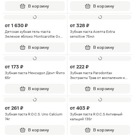
В корзину
В корзину
от
1 630 ₽
от
328 ₽
Детская зубная гель-паста
Зубная паста Асепта Extra
Зеленое яблоко Montcarotte 0+
sensitive 75мл
30мл
В корзину
В корзину
от
173 ₽
от
222 ₽
Зубная паста Мексидол Дент Фито
Зубная паста Parodontax
65г
Экстракты Трав от воспаления и
кровоточивости десен с фтором и
экстрактами имбиря мяты и
В корзину
В корзину
эвкалипта 75мл
от
261 ₽
от
403 ₽
Зубная паста R.O.C.S. Uno Calcium
Зубная паста R.O.C.S Активный
74г
кальций 135г
В корзину
В корзину