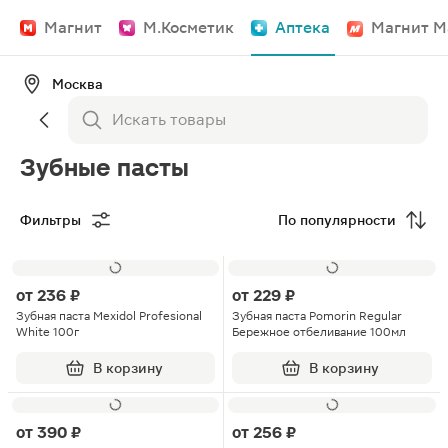
Магнит
М.Косметик
Аптека
Магнит М
Москва
Зубные пасты
Фильтры
По популярности
от
236 ₽
от
229 ₽
Зубная паста Mexidol Profesional
Зубная паста Pomorin Regular
White 100г
Бережное отбеливание 100мл
В корзину
В корзину
от
390 ₽
от
256 ₽