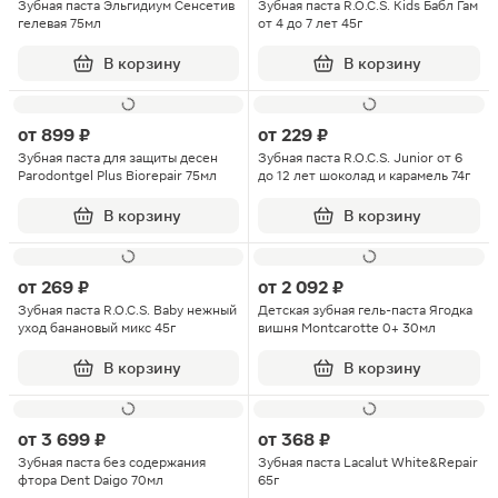
Зубная паста Эльгидиум Сенсетив
Зубная паста R.O.C.S. Kids Бабл Гам
гелевая 75мл
от 4 до 7 лет 45г
В корзину
В корзину
от
899 ₽
от
229 ₽
Зубная паста для защиты десен
Зубная паста R.O.C.S. Junior от 6
Parodontgel Plus Biorepair 75мл
до 12 лет шоколад и карамель 74г
В корзину
В корзину
от
269 ₽
от
2 092 ₽
Зубная паста R.O.C.S. Baby нежный
Детская зубная гель-паста Ягодка
уход банановый микс 45г
вишня Montcarotte 0+ 30мл
В корзину
В корзину
от
3 699 ₽
от
368 ₽
Зубная паста без содержания
Зубная паста Lacalut White&Repair
фтора Dent Daigo 70мл
65г