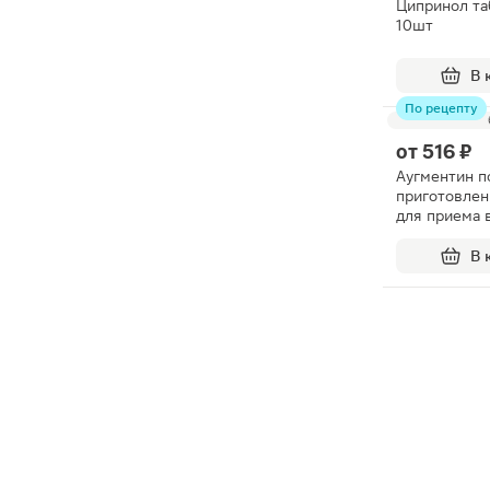
Ципринол та
10шт
В 
По рецепту
от
516 ₽
Аугментин п
приготовлен
для приема 
57мг/5мл 25
В 