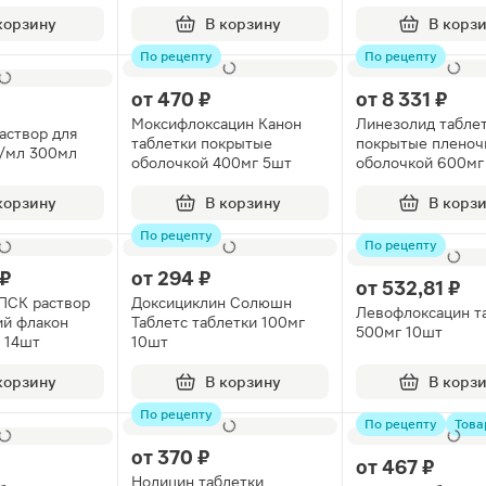
оболочкой 250мг
корзину
В корзину
В корз
По рецепту
По рецепту
от
470 ₽
от
8 331 ₽
Моксифлоксацин Канон
Линезолид табле
аствор для
таблетки покрытые
покрытые пленоч
г/мл 300мл
оболочкой 400мг 5шт
оболочкой 600мг
корзину
В корзину
В корз
По рецепту
По рецепту
 ₽
от
294 ₽
от
532,81 ₽
ПСК раствор
Доксициклин Солюшн
Левофлоксацин т
ий флакон
Таблетс таблетки 100мг
500мг 10шт
 14шт
10шт
корзину
В корзину
В корз
По рецепту
По рецепту
Това
от
370 ₽
от
467 ₽
Нолицин таблетки