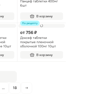
Панцеф таблетки 400мг
т
6шт
ину
В корзину
По рецепту
от
756 ₽
етки
Доксеф таблетки
ной
покрытые пленочной
ме 10шт
оболочкой 100мг 10шт
ину
В корзину
...
18