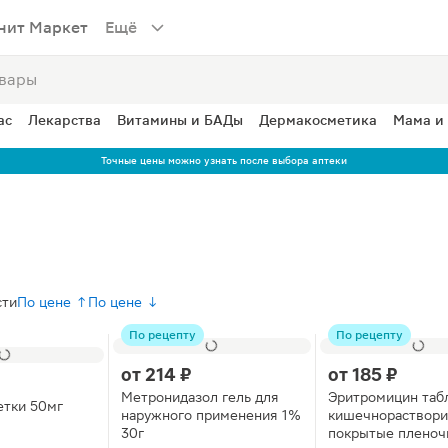
нит Маркет
Ещё
ас
Лекарства
Витамины и БАДы
Дермакосметика
Мама и
Точные цены можно узнать после выбора аптеки
сти
По цене ↑
По цене ↓
По рецепту
По рецепту
от
214 ₽
от
185 ₽
Метронидазол гель для
Эритромицин таб
етки 50мг
наружного применения 1%
кишечнораствор
30г
покрытые пленоч