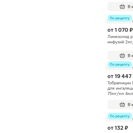
В 
По рецепту
от
1 070 ₽
Линезолид р
инфузий 2м
В 
По рецепту
от
19 447
Тобрамицин 
для ингаляц
75мг/мл 4мл
В 
По рецепту
от
132 ₽