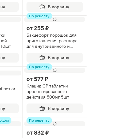
 20шт
ину
В корзину
По рецепту
от
255 ₽
тки
Бакцефорт порошок для
ной
приготовления раствора
 10шт
для внутривенного и
внутримышечного
введения флакон 1г+1г 1шт
ину
В корзину
По рецепту
от
577 ₽
Клацид СР таблетки
аблетки
пролонгированного
действия 500мг 5шт
ину
В корзину
р дня
По рецепту
от
832 ₽