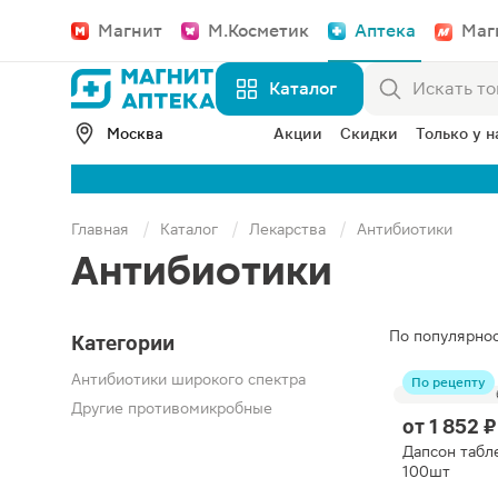
Магнит
М.Косметик
Аптека
Маг
Каталог
Москва
Акции
Скидки
Только у н
Главная
Каталог
Лекарства
Антибиотики
Антибиотики
По популярно
Категории
Антибиотики широкого спектра
По рецепту
Другие противомикробные
от
1 852 ₽
Дапсон табл
100шт