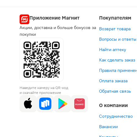
Попул
Приложение Магнит
Покупателям
Акции, доставка и больше бонусов за
Возврат товара
по рецепту
по рецеп
по
покупки
Вопросы и ответы
3-й т
3
Найти аптеку
Как сделать заказ
Правила применен
Оплата заказа
138 ₽
1 045 ₽
562
2
Наведите камеру на QR-код
Амоксицилл
Альфакс
Лево
А
Обратная связь
и скачайте приложение
Акос
таблетки
Верте
та
таблетки
200мг
табле
5
О компании
500мг
20шт
покр
3
20шт
плен
В корзину
В корзин
В корз
В к
обол
Сотрудничество
500м
Вакансии
10шт