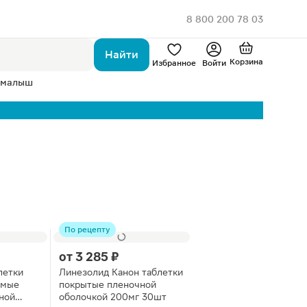
8 800 200 78 03
Найти
Корзина
Избранное
Войти
 малыш
По рецепту
от
3 285 ₽
летки
Линезолид Канон таблетки
имые
покрытые пленочной
ной
оболочкой 200мг 30шт