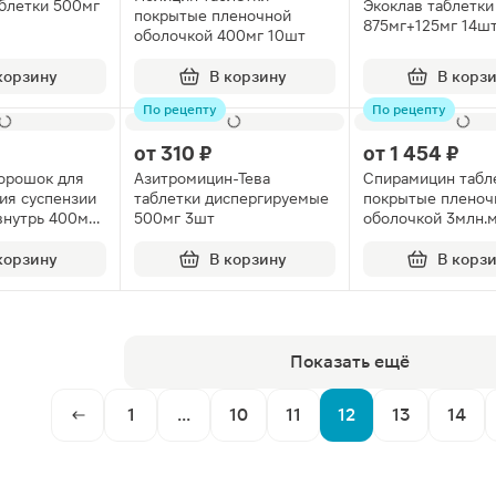
блетки 500мг
Экоклав таблетки
покрытые пленочной
875мг+125мг 14ш
оболочкой 400мг 10шт
корзину
В корзину
В корз
По рецепту
По рецепту
от
310 ₽
от
1 454 ₽
орошок для
Азитромицин-Тева
Спирамицин табл
ия суспензии
таблетки диспергируемые
покрытые пленоч
внутрь 400мг
500мг 3шт
оболочкой 3млн.
.2г
корзину
В корзину
В корз
Показать ещё
1
...
10
11
12
13
14