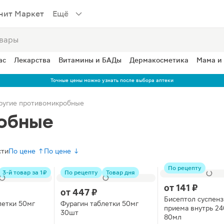
нит Маркет
Ещё
ас
Лекарства
Витамины и БАДы
Дермакосметика
Мама и
Точные цены можно узнать после выбора аптеки
ругие противомикробные
робные
сти
По цене ↑
По цене ↓
По рецепту
3-й товар за 1 ₽
По рецепту
Товар дня
от
141 ₽
от
447 ₽
Бисептол суспенз
летки 50мг
Фурагин таблетки 50мг
приема внутрь 2
30шт
80мл