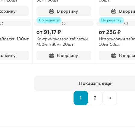
0мг 20шт
50мг 50шт
30шт
корзину
В корзину
В корз
По рецепту
По рецепту
от
91,17 ₽
от
256 ₽
аблетки 100мг
Ко-тримоксазол таблетки
Нитроксолин таб
400мг+80мг 20шт
50мг 50шт
корзину
В корзину
В корз
Показать ещё
1
2