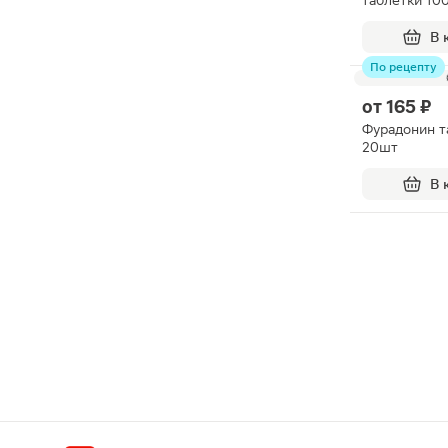
таблетки 10
В 
По рецепту
от
165 ₽
Фурадонин т
20шт
В 