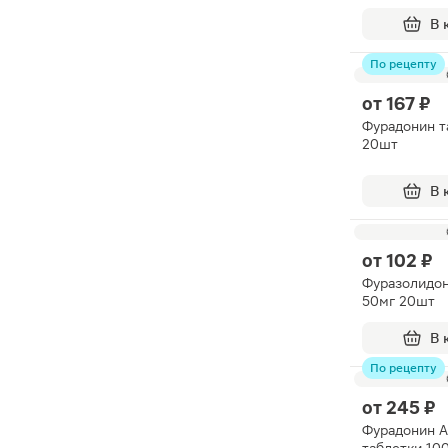
В 
По рецепту
от
167 ₽
Фурадонин т
20шт
В 
от
102 ₽
Фуразолидон
50мг 20шт
В 
По рецепту
от
245 ₽
Фурадонин 