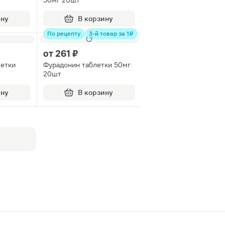
50мг 20шт
ину
В корзину
По рецепту
3-й товар за 1 ₽
от
261 ₽
летки
Фурадонин таблетки 50мг
20шт
ину
В корзину