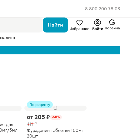
8 800 200 78 03
Найти
Корзина
Избранное
Войти
 малыш
По рецепту
от
205 ₽
-50%
411 ₽
ия для
40мг/5мл
Фурадонин таблетки 100мг
20шт