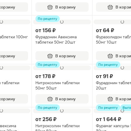
корзину
В корзину
В корз
По рецепту
от
156 ₽
от
64 ₽
аблетки 100мг
Фурадонин Авексима
Фуразолидон таб
таблетки 50мг 20шт
50мг 10шт
корзину
В корзину
В корз
По рецепту
По рецепту
от
178 ₽
от
91 ₽
 таблетки
Нитроксолин таблетки
Фурадонин табле
50мг 50шт
20шт
корзину
В корзину
В корз
По рецепту
По рецепту
Выго
от
256 ₽
от
1 644 ₽
Авексима
Нитроксолин таблетки
Фурамаг капсулы