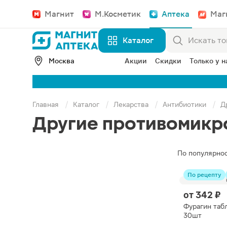
Магнит
М.Косметик
Аптека
Маг
Каталог
Москва
Акции
Скидки
Только у н
Главная
Каталог
Лекарства
Антибиотики
Д
Другие противомик
По популярно
По рецепту
от
342 ₽
Фурагин таб
30шт