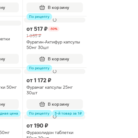
ину
В корзину
По рецепту
от
517 ₽
-50%
1 035 ₽
летки
Фурагин-Актифур капсулы
50мг 30шт
ину
В корзину
По рецепту
от
1 172 ₽
тки 50мг
Фурамаг капсулы 25мг
30шт
ину
В корзину
дная цена
По рецепту
3-й товар за 1 ₽
от
190 ₽
 50мг
Фуразолидон таблетки