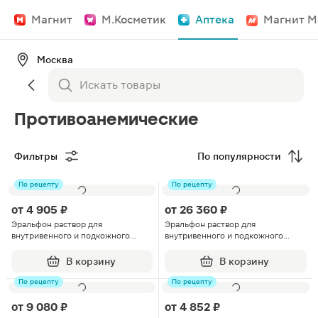
Магнит
М.Косметик
Аптека
Магнит М
Москва
Противоанемические
Фильтры
По популярности
По рецепту
По рецепту
от
4 905 ₽
от
26 360 ₽
Эральфон раствор для
Эральфон раствор для
внутривенного и подкожного
внутривенного и подкожного
введения 2000МЕ ампулы 1мл
введения 10000МЕ 1мл 10шт
10шт
В корзину
В корзину
По рецепту
По рецепту
от
9 080 ₽
от
4 852 ₽