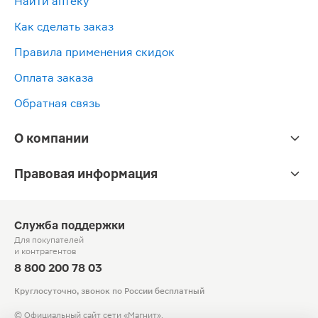
Найти аптеку
100мл
ингаляций
внутрь
50мг/
ингаля
7.5мг/
30мг/5мл
мл
7.5мг/
Как сделать заказ
мл
120мл
125мл
мл
100мл
40мл
Правила применения скидок
Оплата заказа
Обратная связь
О компании
Правовая информация
Служба поддержки
Для покупателей
и контрагентов
8 800 200 78 03
Круглосуточно, звонок по России бесплатный
© Официальный сайт сети «Магнит».