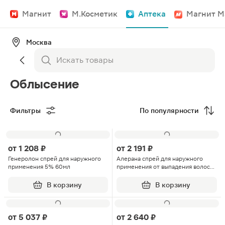
Магнит
М.Косметик
Аптека
Магнит М
Москва
Облысение
Фильтры
По популярности
от
1 208 ₽
от
2 191 ₽
Генеролон спрей для наружного
Алерана спрей для наружного
применения 5% 60мл
применения от выпадения волос
5% 60мл 3шт
В корзину
В корзину
от
5 037 ₽
от
2 640 ₽