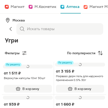
Магнит
М.Косметик
Аптека
Магнит М
Москва
Угри
Фильтры
По популярности
По рецепту
По рецепту
от
3 155 ₽
от
1 511 ₽
Мирвазо дерм гель для наружного
Верокутан капсулы 10мг 30шт
применения 0.5% 30г
В корзину
В корзину
от
939 ₽
от
1 660 ₽