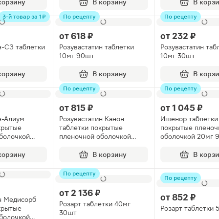
корзину
В корзину
В корз
3-й товар за 1 ₽
По рецепту
По рецепту
от
618 ₽
от
232 ₽
н-СЗ таблетки
Розувастатин таблетки
Розувастатин таб
10мг 90шт
10мг 30шт
корзину
В корзину
В корз
По рецепту
По рецепту
от
815 ₽
от
1 045 ₽
н-Алиум
Розувастатин Канон
Ишенор таблетки
крытые
таблетки покрытые
покрытые пленоч
болочкой
пленочной оболочкой
оболочкой 20мг 
10мг 126шт
корзину
В корзину
В корз
По рецепту
По рецепту
от
2 136 ₽
от
852 ₽
н Медисорб
Розарт таблетки 40мг
крытые
Розарт таблетки 
30шт
болочкой