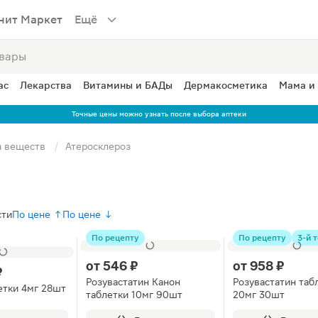
нит Маркет
Ещё
ас
Лекарства
Витамины и БАДы
Дермакосметика
Мама и
Точные цены можно узнать после выбора аптеки
а веществ
Атеросклероз
сти
По цене ↑
По цене ↓
По рецепту
По рецепту
3-й т
от
546 ₽
от
958 ₽
₽
Розувастатин Канон
Розувастатин таб
етки 4мг 28шт
таблетки 10мг 90шт
20мг 30шт