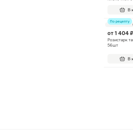
20мг 90шт
В 
По рецепту
от
1 404 
Розистарк т
56шт
В 