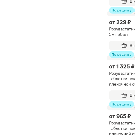
В 
По рецепту
от
229 ₽
Розувастати
5мг 30шт
В 
По рецепту
от
1 325 ₽
Розувастати
таблетки по
пленочной о
20мг 90шт
В 
По рецепту
от
965 ₽
Розувастати
таблетки по
пленочной о