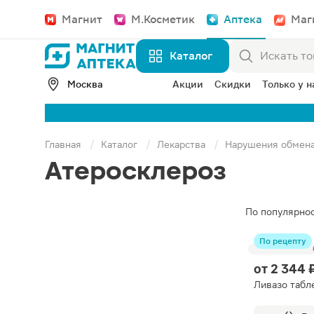
Магнит
М.Косметик
Аптека
Маг
Каталог
Москва
Акции
Скидки
Только у н
Главная
Каталог
Лекарства
Нарушения обмен
Атеросклероз
По популярно
По рецепту
от
2 344 
Ливазо табл