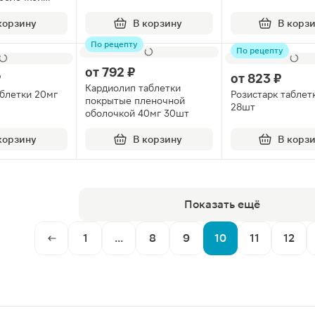
корзину
В корзину
В корз
По рецепту
По рецепту
от
792 ₽
₽
от
823 ₽
Кардиолип таблетки
аблетки 20мг
Розистарк таблет
покрытые пленочной
28шт
оболочкой 40мг 30шт
корзину
В корзину
В корз
Показать ещё
1
...
8
9
10
11
12