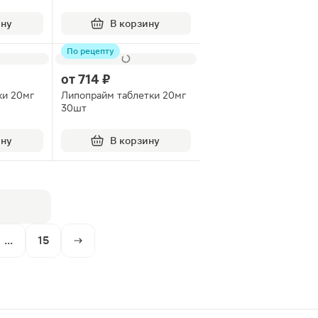
ину
В корзину
По рецепту
от
714 ₽
ки 20мг
Липопрайм таблетки 20мг
30шт
ину
В корзину
...
15