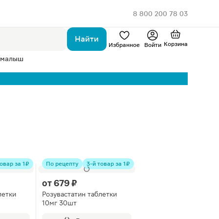
8 800 200 78 03
Найти
Корзина
Избранное
Войти
 малыш
овар за 1 ₽
По рецепту
3-й товар за 1 ₽
от
679 ₽
летки
Розувастатин таблетки
10мг 30шт