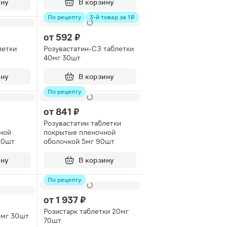
ину
В корзину
По рецепту
3-й товар за 1 ₽
от
592 ₽
летки
Розувастатин-СЗ таблетки
40мг 30шт
ину
В корзину
По рецепту
от
841 ₽
Розувастатин таблетки
ной
покрытые пленочной
90шт
оболочкой 5мг 90шт
ину
В корзину
По рецепту
от
1 937 ₽
Розистарк таблетки 20мг
5мг 30шт
70шт