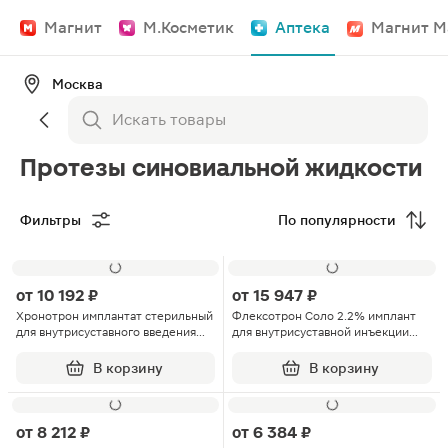
Магнит
М.Косметик
Аптека
Магнит М
Москва
Протезы синовиальной жидкости
Фильтры
По популярности
от
10 192 ₽
от
15 947 ₽
Хронотрон имплантат стерильный
Флексотрон Соло 2.2% имплант
для внутрисуставного введения
для внутрисуставной инъекции
20мг/мл шприц 2мл 1шт
22мг/мл шприц 2мл 1шт
В корзину
В корзину
от
8 212 ₽
от
6 384 ₽