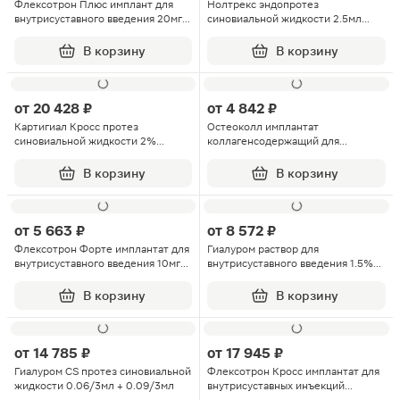
Флексотрон Плюс имплант для
Нолтрекс эндопротез
внутрисуставного введения 20мг/
синовиальной жидкости 2.5мл
мл 3мл 1шт
шприц 1шт
В корзину
В корзину
от
20 428 ₽
от
4 842 ₽
Картигиал Кросс протез
Остеоколл имплантат
синовиальной жидкости 2%
коллагенсодержащий для
шприц 3мл 1шт
периартикулярного введения 2мл
5шт
В корзину
В корзину
от
5 663 ₽
от
8 572 ₽
Флексотрон Форте имплантат для
Гиалуром раствор для
внутрисуставного введения 10мг/
внутрисуставного введения 1.5%
мл шприц 3мл 1шт
2мл
В корзину
В корзину
от
14 785 ₽
от
17 945 ₽
Гиалуром CS протез синовиальной
Флексотрон Кросс имплантат для
жидкости 0.06/3мл + 0.09/3мл
внутрисуставных инъекций