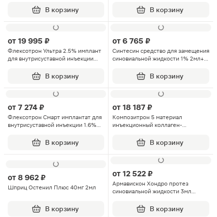
60мг/3мл 1шт
В корзину
В корзину
от
19 995 ₽
от
6 765 ₽
Флексотрон Ультра 2.5% имплант
Синтесин средство для замещения
для внутрисуставной инъекции
синовиальной жидкости 1% 2мл+
25мг/мл 4.8мл 1шт
игла инъекционная 21Gх2
0,8х50мм
В корзину
В корзину
от
7 274 ₽
от
18 187 ₽
Флексотрон Смарт имплантат для
Композитрон 5 материал
внутрисуставной инъекции 1.6%
инъекционный коллаген-
16мг/мл шприц 2мл 1шт
содержащий шприц 2мл
В корзину
В корзину
от
12 522 ₽
от
8 962 ₽
Армавискон Хондро протез
Шприц Остенил Плюс 40мг 2мл
синовиальной жидкости 3мл
шприц 1шт
В корзину
В корзину