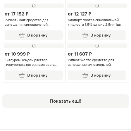
от
17 152 ₽
от
12 127 ₽
Рипарт Лонг средство для
Биопорт протез синовиальной
замещения синовиальной
жидкости 1.5% шприц 2.5мл 1шт
жидкости 20мг/мл 3мл шприц 1шт
В корзину
В корзину
от
10 999 ₽
от
11 607 ₽
Гиалуром Тендон раствор
Рипарт Форте средство для
гиалуроната натрия раствор в
замещения синовиальной
одноразовом шприце для
жидкости 15мг/мл 3мл шприц 1шт
околосухожильного и
В корзину
В корзину
внутрисуставного введения
40мг/2мл
Показать ещё