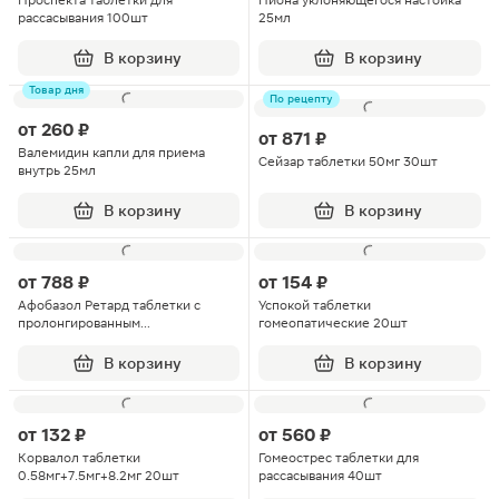
Проспекта таблетки для
Пиона уклоняющегося настойка
рассасывания 100шт
25мл
В корзину
В корзину
Товар дня
По рецепту
от
260 ₽
от
871 ₽
Валемидин капли для приема
Сейзар таблетки 50мг 30шт
внутрь 25мл
В корзину
В корзину
от
788 ₽
от
154 ₽
Афобазол Ретард таблетки с
Успокой таблетки
пролонгированным
гомеопатические 20шт
высвобождением покрытые
пленочной оболочкой 30мг 20шт
В корзину
В корзину
от
132 ₽
от
560 ₽
Корвалол таблетки
Гомеострес таблетки для
0.58мг+7.5мг+8.2мг 20шт
рассасывания 40шт