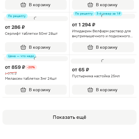
В корзину
В корзину
По рецепту
3-й товар за 1 ₽
По рецепту
от
1 294 ₽
от
286 ₽
Ипидакрин Велфарм раствор для
Серлифт таблетки 50мг 28шт
внутримышечного и подкожного
введения 15мг/мл 1мл 10шт
В корзину
В корзину
Цена — что надо
от
859 ₽
-20%
от
65 ₽
1 074 ₽
Пустырника настойка 25мл
Мелаксен таблетки 3мг 24шт
В корзину
В корзину
Показать ещё
Популярные