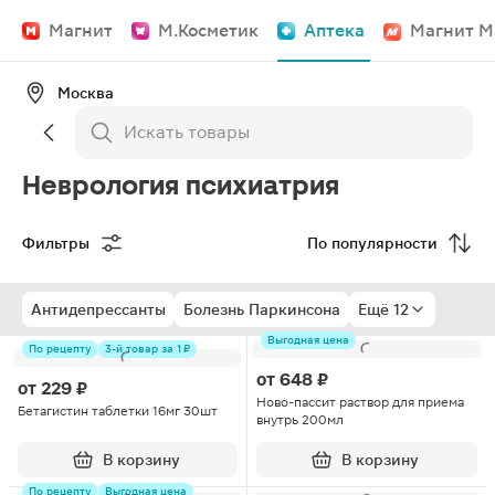
Магнит
М.Косметик
Аптека
Магнит М
Москва
Неврология психиатрия
Фильтры
По популярности
Антидепрессанты
Болезнь Паркинсона
Ещё 12
Выгодная цена
По рецепту
3-й товар за 1 ₽
от
648 ₽
от
229 ₽
Ново-пассит раствор для приема
Бетагистин таблетки 16мг 30шт
внутрь 200мл
В корзину
В корзину
По рецепту
Выгодная цена