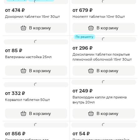
от
474 ₽
от
679 ₽
Донормил таблетки 15мг 30шт
Ноопепт таблетки 10мг 50шт
В корзину
В корзину
По рецепту
от
296 ₽
от
85 ₽
Доксиламин таблетки покрытые
Валерианы настойка 25мл
пленочной оболочкой 15мг 30шт
В корзину
В корзину
от
249 ₽
от
332 ₽
Валокордин капли для приема
Корвалол таблетки 50шт
внутрь 20мл
В корзину
В корзину
от
856 ₽
от
54 ₽