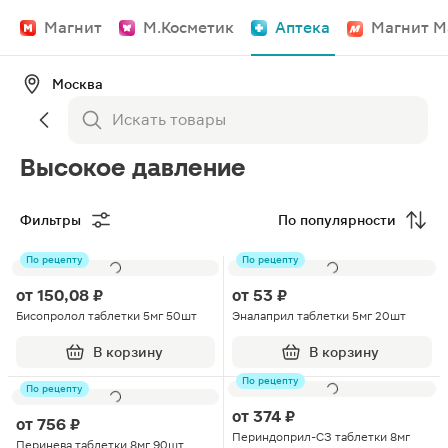
Магнит
М.Косметик
Аптека
Магнит М
Москва
Высокое давление
Фильтры
По популярности
По рецепту
По рецепту
от
150,08 ₽
от
53 ₽
Бисопролол таблетки 5мг 50шт
Эналаприл таблетки 5мг 20шт
В корзину
В корзину
По рецепту
По рецепту
от
374 ₽
от
756 ₽
Периндоприл-СЗ таблетки 8мг
Перинева таблетки 8мг 90шт