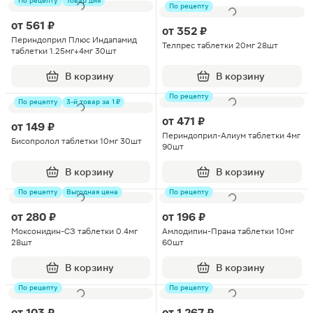
По рецепту
Товар дня
По рецепту
от
561 ₽
от
352 ₽
Периндоприл Плюс Индапамид
Телпрес таблетки 20мг 28шт
таблетки 1.25мг+4мг 30шт
В корзину
В корзину
По рецепту
По рецепту
3-й товар за 1 ₽
от
471 ₽
от
149 ₽
Периндоприл-Алиум таблетки 4мг
Бисопролол таблетки 10мг 30шт
90шт
В корзину
В корзину
По рецепту
Выгодная цена
По рецепту
от
280 ₽
от
196 ₽
Моксонидин-СЗ таблетки 0.4мг
Амлодипин-Прана таблетки 10мг
28шт
60шт
В корзину
В корзину
По рецепту
По рецепту
от
103 ₽
от
1 267 ₽