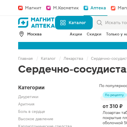
Магнит
М.Косметик
Аптека
Маг
Каталог
Москва
Акции
Скидки
Только у н
Главная
Каталог
Лекарства
Сердечно-сосудис
Сердечно-сосудиста
По популярно
Категории
По рецепту
Диуретики
Аритмия
от
310 ₽
Боль в сердце
Лозартан та
покрытые п
Высокое давление
оболочкой 
Кардиотонические средства