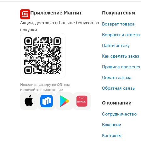
Попул
Приложение Магнит
Покупателям
Акции, доставка и больше бонусов за
Возврат товара
по рецепту
по рецеп
по р
п
покупки
Вопросы и ответы
Найти аптеку
Как сделать заказ
Правила применен
Оплата заказа
212 ₽
291 ₽
56 ₽
4
Наведите камеру на QR-код
Моксонидин
Диакарб
Бисо
П
Обратная связь
и скачайте приложение
Алиум
Акрихин
Лекс
та
таблетки
таблетки
табле
1
О компании
покрытые
250мг
покр
5
пленочной
30шт
плен
В корзину
В корзин
В корз
В к
оболочкой
обол
Сотрудничество
200мкг
5мг
Вакансии
30шт
30шт
Контакты