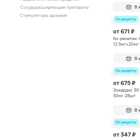
В 
Сосудорасширяющие препараты
Стимуляторы дыхания
По рецепту
от
671 ₽
Ко-ренитек 
12.5мг+20мг
В 
По рецепту
от
675 ₽
Зокардис 30
30мг 28шт
В 
По рецепту
от
347 ₽