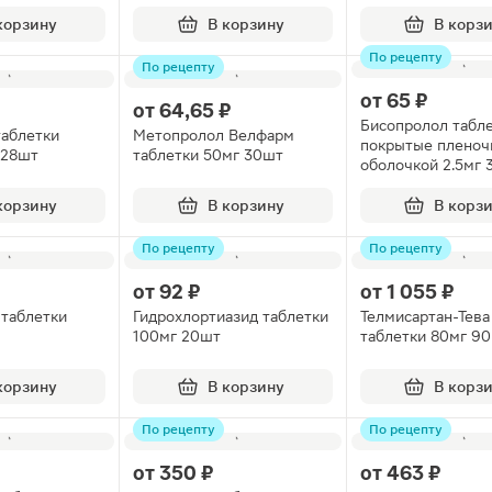
корзину
В корзину
В корз
По рецепту
По рецепту
от
65 ₽
от
64,65 ₽
Бисопролол табл
таблетки
Метопролол Велфарм
покрытые пленоч
 28шт
таблетки 50мг 30шт
оболочкой 2.5мг 
корзину
В корзину
В корз
По рецепту
По рецепту
от
92 ₽
от
1 055 ₽
 таблетки
Гидрохлортиазид таблетки
Телмисартан-Тева
100мг 20шт
таблетки 80мг 9
корзину
В корзину
В корз
По рецепту
По рецепту
от
350 ₽
от
463 ₽