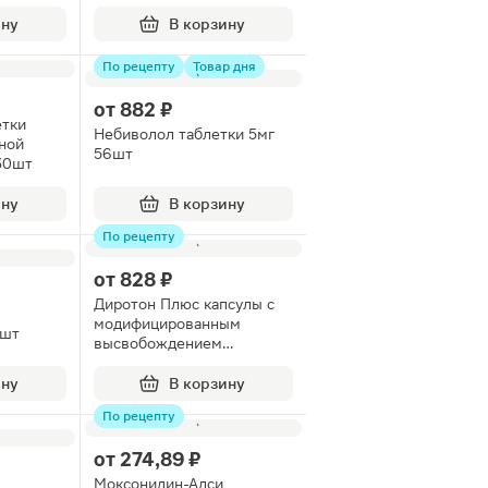
ину
В корзину
По рецепту
Товар дня
от
882 ₽
етки
Небиволол таблетки 5мг
ной
56шт
30шт
ину
В корзину
По рецепту
от
828 ₽
Диротон Плюс капсулы с
модифицированным
0шт
высвобождением
1.5мг+20мг 28шт
ину
В корзину
По рецепту
от
274,89 ₽
Моксонидин-Алси