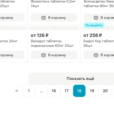
таблетки
Физиотенз таблетки 0.2мг
Телмисартан-Тева
 20шт
14шт
таблетки 80мг 3
корзину
В корзину
В корз
По рецепту
от
126 ₽
от
258 ₽
летки 20мг
Валидол таблетки
Бидоп Кор таблет
подъязычные 60мг 20шт
56шт
корзину
В корзину
В корз
Показать ещё
1
...
16
17
18
19
20