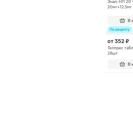
Энап-НЛ 20 
20мг+12.5мг
В 
По рецепту
от
352 ₽
Телпрес таб
28шт
В 