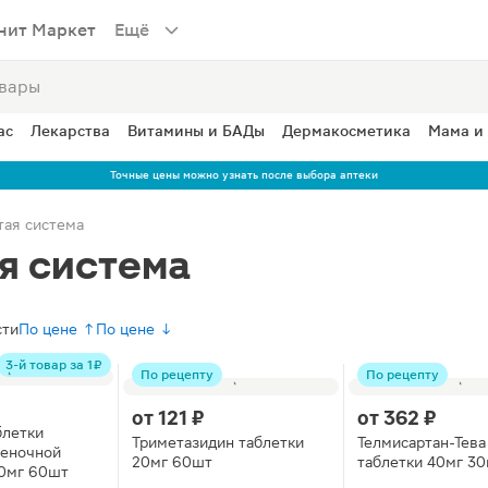
нит Маркет
Ещё
ас
Лекарства
Витамины и БАДы
Дермакосметика
Мама и
Точные цены можно узнать после выбора аптеки
тая система
я система
сти
По цене ↑
По цене ↓
3-й товар за 1 ₽
По рецепту
По рецепту
от
121 ₽
от
362 ₽
блетки
Триметазидин таблетки
Телмисартан-Тева
леночной
20мг 60шт
таблетки 40мг 3
50мг 60шт