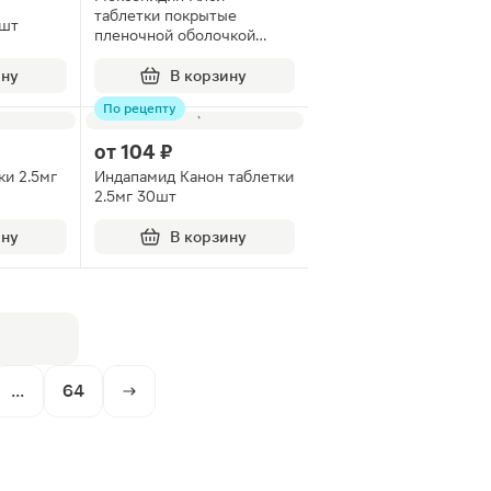
таблетки покрытые
0шт
пленочной оболочкой
0.4мг 30шт
ину
В корзину
По рецепту
от
104 ₽
ки 2.5мг
Индапамид Канон таблетки
2.5мг 30шт
ину
В корзину
...
64