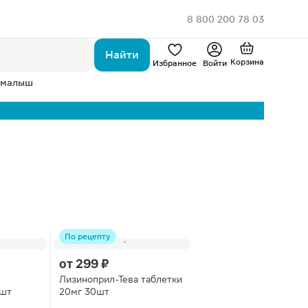
8 800 200 78 03
Найти
Корзина
Избранное
Войти
 малыш
По рецепту
от
299 ₽
Лизиноприл-Тева таблетки
0шт
20мг 30шт