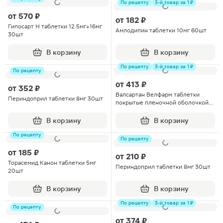
По рецепту
3-й товар за 1 ₽
от
570 ₽
от
182 ₽
Гипосарт Н таблетки 12.5мг+16мг
Амлодипин таблетки 10мг 60шт
30шт
В корзину
В корзину
По рецепту
3-й товар за 1 ₽
По рецепту
от
413 ₽
от
352 ₽
Валсартан Велфарм таблетки
Периндоприл таблетки 8мг 30шт
покрытые пленочной оболочкой
160мг 30шт
В корзину
В корзину
По рецепту
По рецепту
от
185 ₽
от
210 ₽
Торасемид Канон таблетки 5мг
Периндоприл таблетки 8мг 30шт
20шт
В корзину
В корзину
По рецепту
3-й товар за 1 ₽
По рецепту
от
374 ₽