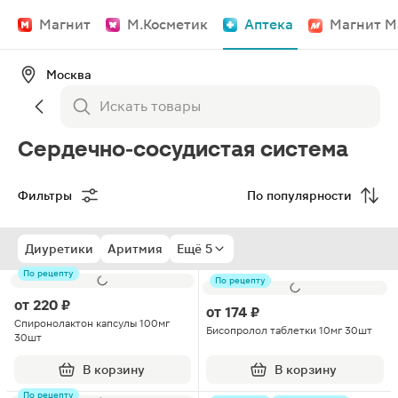
Магнит
М.Косметик
Аптека
Магнит М
Москва
Сердечно-сосудистая система
Фильтры
По популярности
Диуретики
Аритмия
Ещё 5
По рецепту
По рецепту
от
220 ₽
от
174 ₽
Спиронолактон капсулы 100мг
Бисопролол таблетки 10мг 30шт
30шт
В корзину
В корзину
По рецепту