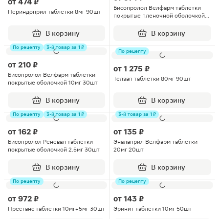
от
474 ₽
Бисопролол Велфарм таблетки
Периндоприл таблетки 8мг 90шт
покрытые пленочной оболочкой
10мг 60шт
В корзину
В корзину
По рецепту
3-й товар за 1 ₽
По рецепту
от
210 ₽
от
1 275 ₽
Бисопролол Велфарм таблетки
Телзап таблетки 80мг 90шт
покрытые оболочкой 10мг 30шт
В корзину
В корзину
По рецепту
3-й товар за 1 ₽
3-й товар за 1 ₽
от
162 ₽
от
135 ₽
Бисопролол Реневал таблетки
Эналаприл Велфарм таблетки
покрытые оболочкой 2.5мг 30шт
20мг 20шт
В корзину
В корзину
По рецепту
По рецепту
от
972 ₽
от
143 ₽
Престанс таблетки 10мг+5мг 30шт
Эринит таблетки 10мг 50шт