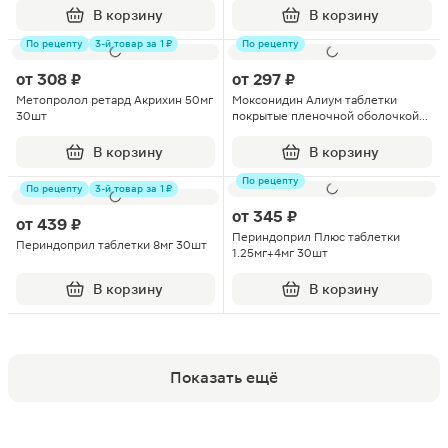
В корзину
В корзину
По рецепту
3-й товар за 1 ₽
По рецепту
от
308 ₽
от
297 ₽
Метопролол ретард Акрихин 50мг
Моксонидин Алиум таблетки
30шт
покрытые пленочной оболочкой
0.4мг 30шт
В корзину
В корзину
По рецепту
По рецепту
3-й товар за 1 ₽
от
345 ₽
от
439 ₽
Периндоприл Плюс таблетки
Периндоприл таблетки 8мг 30шт
1.25мг+4мг 30шт
В корзину
В корзину
Показать ещё
Популярные