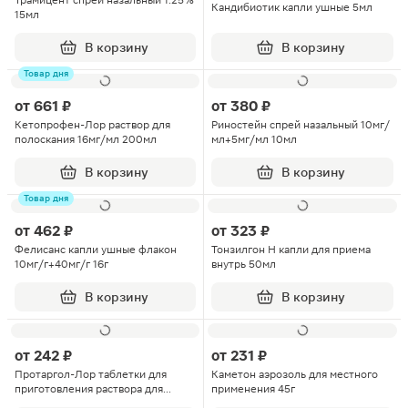
Трамицент спрей назальный 1.25%
Кандибиотик капли ушные 5мл
15мл
В корзину
В корзину
Товар дня
от
661 ₽
от
380 ₽
Кетопрофен-Лор раствор для
Риностейн спрей назальный 10мг/
полоскания 16мг/мл 200мл
мл+5мг/мл 10мл
В корзину
В корзину
Товар дня
от
462 ₽
от
323 ₽
Фелисанс капли ушные флакон
Тонзилгон Н капли для приема
10мг/г+40мг/г 16г
внутрь 50мл
В корзину
В корзину
от
242 ₽
от
231 ₽
Протаргол-Лор таблетки для
Каметон аэрозоль для местного
приготовления раствора для
применения 45г
местного применения 200мг 1шт