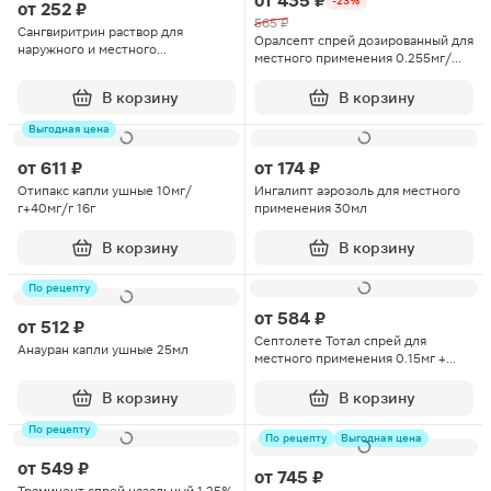
от
435 ₽
-23%
от
252 ₽
565 ₽
Сангвиритрин раствор для
Оралсепт спрей дозированный для
наружного и местного
местного применения 0.255мг/
применения 0.2% 50мл
доза 30мл
В корзину
В корзину
Выгодная цена
от
611 ₽
от
174 ₽
Отипакс капли ушные 10мг/
Ингалипт аэрозоль для местного
г+40мг/г 16г
применения 30мл
В корзину
В корзину
По рецепту
от
584 ₽
от
512 ₽
Септолете Тотал спрей для
Анауран капли ушные 25мл
местного применения 0.15мг +
0.5мг/доза 30мл
В корзину
В корзину
По рецепту
По рецепту
Выгодная цена
от
549 ₽
от
745 ₽