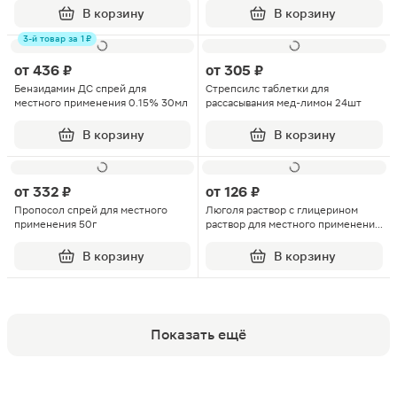
В корзину
В корзину
3-й товар за 1 ₽
от
436 ₽
от
305 ₽
Бензидамин ДС спрей для
Стрепсилс таблетки для
местного применения 0.15% 30мл
рассасывания мед-лимон 24шт
В корзину
В корзину
от
332 ₽
от
126 ₽
Пропосол спрей для местного
Люголя раствор с глицерином
применения 50г
раствор для местного применения
флакон с насадкой-распылителем
25г
В корзину
В корзину
Показать ещё