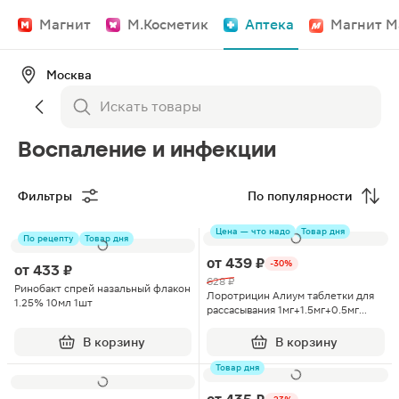
Магнит
М.Косметик
Аптека
Магнит М
Москва
Воспаление и инфекции
Фильтры
По популярности
Цена — что надо
Товар дня
По рецепту
Товар дня
от
439 ₽
-30%
от
433 ₽
628 ₽
Ринобакт спрей назальный флакон
Лоротрицин Алиум таблетки для
1.25% 10мл 1шт
рассасывания 1мг+1.5мг+0.5мг
12шт
В корзину
В корзину
Товар дня