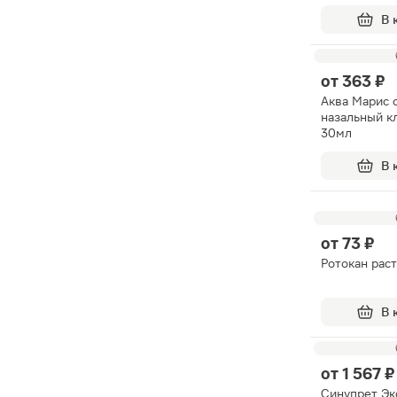
В 
от
363 ₽
Аква Марис 
назальный к
30мл
В 
от
73 ₽
Ротокан рас
В 
от
1 567 ₽
Синупрет Эк