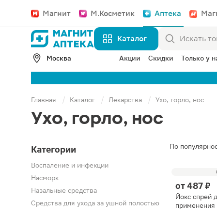
Магнит
М.Косметик
Аптека
Маг
Каталог
Москва
Акции
Скидки
Только у н
Главная
Каталог
Лекарства
Ухо, горло, нос
Ухо, горло, нос
По популярно
Категории
Воспаление и инфекции
Насморк
от
487 ₽
Назальные средства
Йокс спрей 
Средства для ухода за ушной полостью
применения