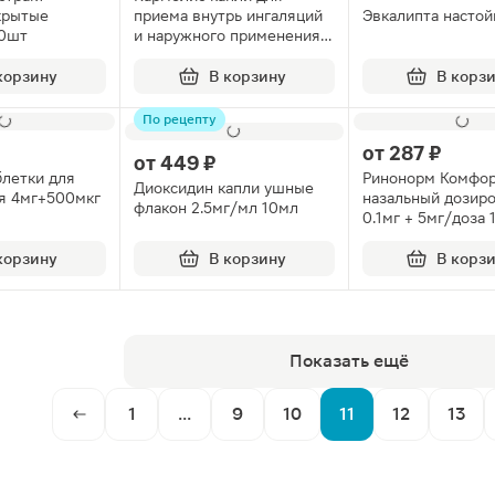
крытые
приема внутрь ингаляций
Эвкалипта настой
40шт
и наружного применения
флакон 50мл
корзину
В корзину
В корз
По рецепту
от
287 ₽
от
449 ₽
блетки для
Ринонорм Комфор
Диоксидин капли ушные
я 4мг+500мкг
назальный дозир
флакон 2.5мг/мл 10мл
0.1мг + 5мг/доза 
корзину
В корзину
В корз
Показать ещё
1
...
9
10
11
12
13