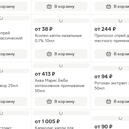
корзину
В корзину
В корз
от
38 ₽
от
244 ₽
спрей
Ксилен капли назальные
Пропосол спрей 
лассический
0.1% 10мл
местного примен
корзину
В корзину
В корз
от
413 ₽
от
94 ₽
Аква Марис Беби
Ротокан экстракт
твор 25мл
интенсивное промывание
50мл
50мл
корзину
В корзину
В корз
от
1 005 ₽
от
90 ₽
стракт
Кармолис капли для