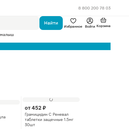
8 800 200 78 03
Найти
Корзина
Избранное
Войти
 малыш
от
452 ₽
Грамицидин С Реневал
ула
таблетки защечные 1.5мг
30шт