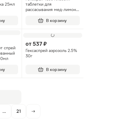
ка 25мл
таблетки для
рассасывания мед-лимон
16шт
ину
В корзину
от
537 ₽
т спрей
Гексаспрей аэрозоль 2.5%
ованный
30г
10мл
ину
В корзину
...
21