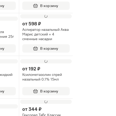
ину
В корзину
от
598 ₽
Аспиратор назальный Аква
для
Марис детский + 4
ения 25г
сменные насадки
ину
В корзину
от
192 ₽
 жидкий
Ксилометазолин спрей
назальный 0.1% 15мл
ину
В корзину
от
344 ₽
Гексорал Табс Классик