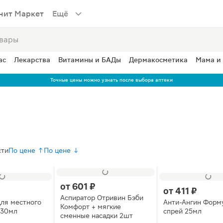
нит Маркет
Ещё
ас
Лекарства
Витамины и БАДы
Дермакосметика
Мама и
Точные цены можно узнать после выбора аптеки
сти
По цене ↑
По цене ↓
от
601 ₽
от
411 ₽
Аспиратор Отривин Бэби
для местного
Анти-Ангин Форм
Комфорт + мягкие
 30мл
спрей 25мл
сменные насадки 2шт