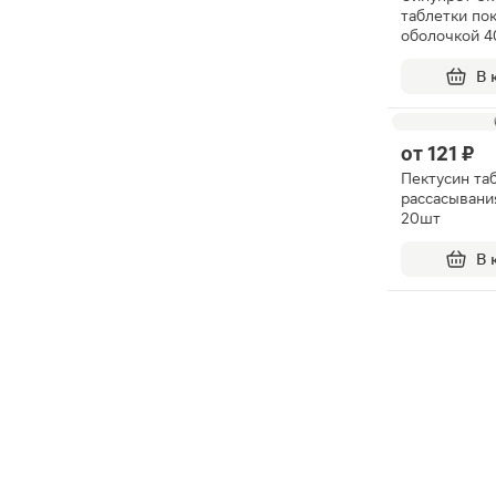
таблетки по
оболочкой 
В 
от
121 ₽
Пектусин та
рассасывани
20шт
В 