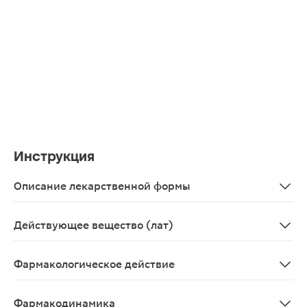
Инструкция
Описание лекарственной формы
Капсулы, 5 доз, (30) - банки полимерные, 1 шт. / пачки
Действующее вещество (лат)
Bifidobacterium bifidum
Фармакологическое действие
Препарат биологического происхождения, регулирующи
Фармакодинамика