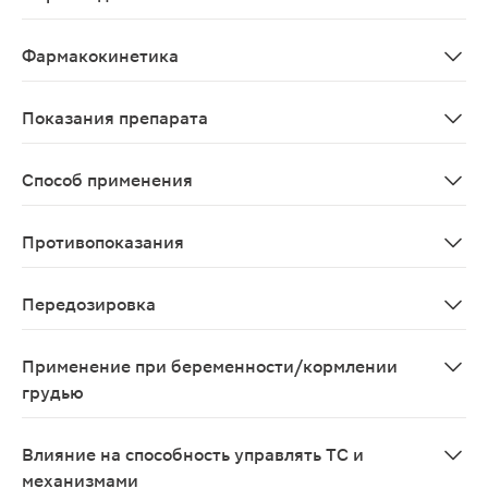
Действие препарата обусловлено высокой концентраци
Фармакокинетика
Вещество не абсорбируется из ЖКТ, оказывает исключ
Показания препарата
Дисбактериозы кишечника различной этиологии (а так
Способ применения
Препарат применяют детям с рождения (в том числе не
Противопоказания
Врожденная недостаточность лактазы. Нарушение вса
Передозировка
Случаев передозировки не наблюдалось
Применение при беременности/кормлении
грудью
Препарат разрешен для применения женщинам в перио
Влияние на способность управлять ТС и
механизмами