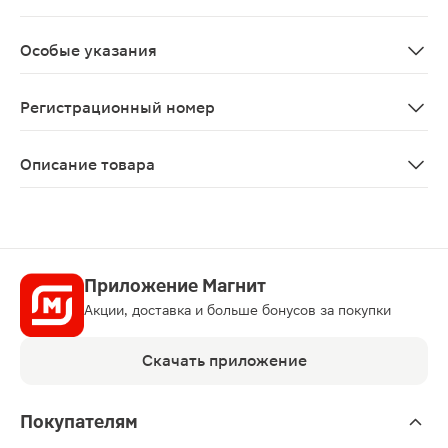
Препарат не влияет на способность управлять трансп
Особые указания
При разведении препарата водой образуется мутная в
Регистрационный номер
ЛСР-007830/08
Описание товара
Бифидумбактерин Форте капсулы 5доз 30шт представля
Приложение Магнит
Акции, доставка и больше бонусов за покупки
Скачать приложение
Покупателям