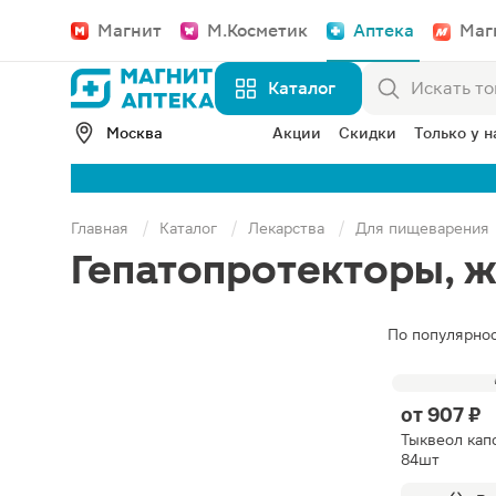
Магнит
М.Косметик
Аптека
Маг
Каталог
Москва
Акции
Скидки
Только у н
Главная
Каталог
Лекарства
Для пищеварения
Гепатопротекторы, 
По популярно
от
907 ₽
Тыквеол кап
84шт