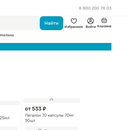
8 800 200 78 03
Найти
Корзина
Избранное
Войти
 малыш
от
533 ₽
Легалон 70 капсулы 70мг
 25мл
30шт