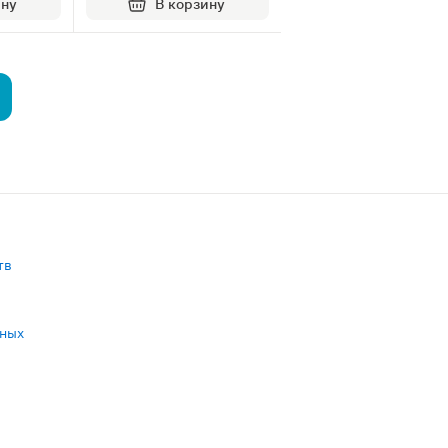
ину
В корзину
тв
нных