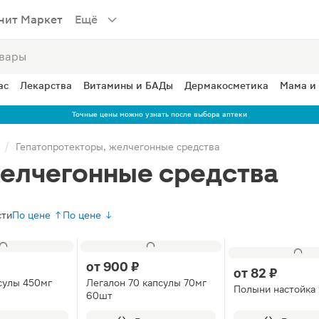
нит Маркет
Ещё
ас
Лекарства
Витамины и БАДы
Дермакосметика
Мама и
Точные цены можно узнать после выбора аптеки
Гепатопротекторы, желчегонные средства
желчегонные средства
сти
По цене ↑
По цене ↓
от
900 ₽
от
82 ₽
сулы 450мг
Легалон 70 капсулы 70мг
Полыни настойка
60шт