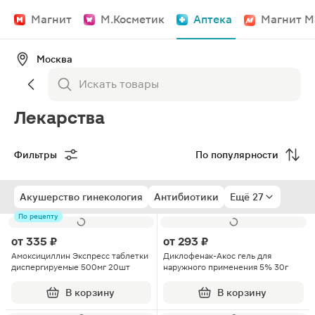
Магнит
М.Косметик
Аптека
Магнит М
Москва
Лекарства
Фильтры
По популярности
Акушерство гинекология
Антибиотики
Ещё 27
По рецепту
от
335 ₽
от
293 ₽
Амоксициллин Экспресс таблетки
Диклофенак-Акос гель для
диспергируемые 500мг 20шт
наружного применения 5% 30г
В корзину
В корзину