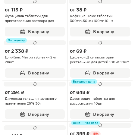
от
115 ₽
от
38 ₽
Фурацилин таблетки для
Кофицил Плюс таблетки
приготовления раствора для
300мг+50мг+100мг 10шт
местного и наружного
применения 20мг 20шт
В корзину
В корзину
По рецепту
от
2 338 ₽
от
69 ₽
ДляЖенс Метри таблетки 2мг
Цефекон Д суппозитории
28шт
ректальные для детей 100мг 10шт
В корзину
В корзину
Выгодная цена
от
294 ₽
от
648 ₽
Димексид гель для наружного
Доритрицин таблетки для
применения 25% 30г
рассасывания 10шт
В корзину
В корзину
Цена — что надо
от
399 ₽
-15%