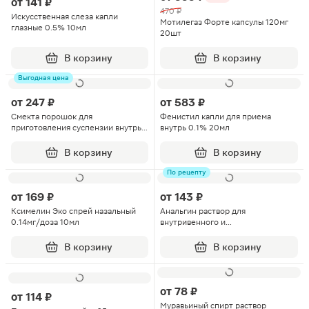
от
141 ₽
470 ₽
Искусственная слеза капли
Мотилегаз Форте капсулы 120мг
глазные 0.5% 10мл
20шт
В корзину
В корзину
Выгодная цена
от
247 ₽
от
583 ₽
Смекта порошок для
Фенистил капли для приема
приготовления суспензии внутрь
внутрь 0.1% 20мл
апельсин 3г 20шт
В корзину
В корзину
По рецепту
от
169 ₽
от
143 ₽
Ксимелин Эко спрей назальный
Анальгин раствор для
0.14мг/доза 10мл
внутривенного и
внутримышечного введения
500мг/мл ампула 2мл 10шт
В корзину
В корзину
от
78 ₽
от
114 ₽
Муравьиный спирт раствор