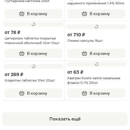
Пустырника настойка 25мл
наружного применения 1.4% 50мл
В корзину
В корзину
от
78 ₽
от
710 ₽
Цетиризин таблетки покрытые
Линекс капсулы 16шт
пленочной оболочкой 10мг 10шт
В корзину
В корзину
от
63 ₽
от
269 ₽
Кватран Ксило капли назальные
Кларитин таблетки 10мг 20шт
флакон 0.1% 20мл
В корзину
В корзину
Показать ещё