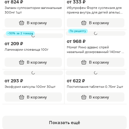
от
824 ₽
от
333 ₽
Залаин суппозитории вагинальные
Ибупрофен Форте суспензия для
300мг 1шт
приема внутрь для детей апельсин
200мг/5мл 200г
В корзину
В корзину
По рецепту
−50% за 2 товара
от
968 ₽
от
209 ₽
Момат Рино адванс спрей
Ламинарии слоевища 100г
назальный дозированный 140мкг +
50мкг/доза 150доз
В корзину
В корзину
от
293 ₽
от
622 ₽
Экофурил капсулы 100мг 30шт
Постиплания таблетки 0.75мг 2шт
В корзину
В корзину
Показать ещё