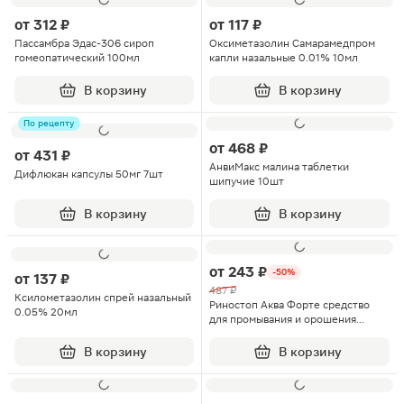
от
312 ₽
от
117 ₽
Пассамбра Эдас-306 сироп
Оксиметазолин Самарамедпром
гомеопатический 100мл
капли назальные 0.01% 10мл
В корзину
В корзину
По рецепту
от
468 ₽
от
431 ₽
АнвиМакс малина таблетки
Дифлюкан капсулы 50мг 7шт
шипучие 10шт
В корзину
В корзину
от
243 ₽
-50%
от
137 ₽
487 ₽
Ксилометазолин спрей назальный
Риностоп Аква Форте средство
0.05% 20мл
для промывания и орошения
полости носа струя 150мл
В корзину
В корзину