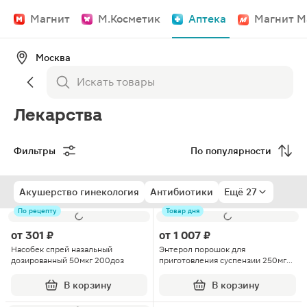
Магнит
М.Косметик
Аптека
Магнит М
Москва
Лекарства
Фильтры
По популярности
Акушерство гинекология
Антибиотики
Ещё 27
По рецепту
Товар дня
от
301 ₽
от
1 007 ₽
Насобек спрей назальный
Энтерол порошок для
дозированный 50мкг 200доз
приготовления суспензии 250мг
20шт
В корзину
В корзину