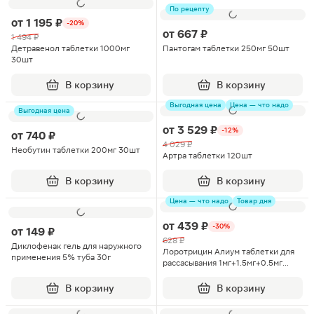
По рецепту
от
1 195 ₽
-20%
от
667 ₽
1 494 ₽
Детравенол таблетки 1000мг
Пантогам таблетки 250мг 50шт
30шт
В корзину
В корзину
Выгодная цена
Цена — что надо
Выгодная цена
от
3 529 ₽
-12%
от
740 ₽
4 029 ₽
Необутин таблетки 200мг 30шт
Артра таблетки 120шт
В корзину
В корзину
Цена — что надо
Товар дня
от
439 ₽
-30%
от
149 ₽
628 ₽
Диклофенак гель для наружного
Лоротрицин Алиум таблетки для
применения 5% туба 30г
рассасывания 1мг+1.5мг+0.5мг
12шт
В корзину
В корзину