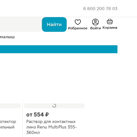
8 800 200 78 03
Найти
Корзина
Избранное
Войти
 малыш
от
554 ₽
отектор
Раствор для контактных
рильный
линз Renu MultiPlus 355-
360мл