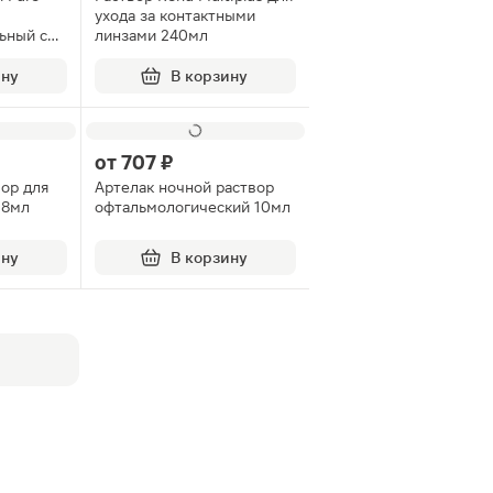
ухода за контактными
ьный c
линзами 240мл
очистки
ину
В корзину
от
707 ₽
ор для
Артелак ночной раствор
18мл
офтальмологический 10мл
ину
В корзину