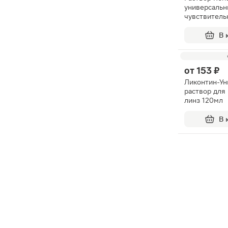
универсальн
чувствитель
360мл
В 
от
153 ₽
Ликонтин-Ун
раствор для
линз 120мл
В 