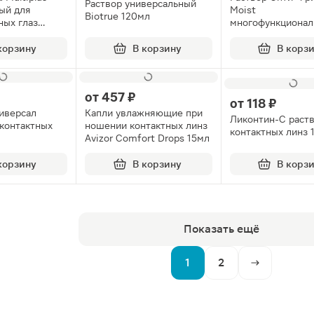
Раствор универсальный
ый для
Moist
Biotrue 120мл
ных глаз
многофункционал
контейнером для 
300мл
корзину
В корзину
В корз
от
457 ₽
от
118 ₽
иверсал
Капли увлажняющие при
Ликонтин-С раств
 контактных
ношении контактных линз
контактных линз 
Avizor Comfort Drops 15мл
корзину
В корзину
В корз
Показать ещё
1
2