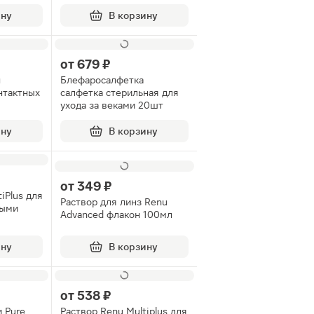
ину
В корзину
от
679 ₽
н
Блефаросалфетка
нтактных
салфетка стерильная для
ухода за веками 20шт
ину
В корзину
от
349 ₽
iPlus для
Раствор для линз Renu
ными
Advanced флакон 100мл
ину
В корзину
от
538 ₽
 Pure
Раствор Renu Multiplus для