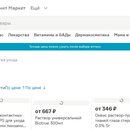
нит Маркет
Ещё
ас
Лекарства
Витамины и БАДы
Дермакосметика
Мама и
Точные цены можно узнать после выбора аптеки
ва ухода
сти
По цене ↑
По цене ↓
от
346 ₽
от
667 ₽
 контактных
Оквис раствор-пр
Раствор универсальный
PS для ухода
тканей глаза сте
Biotrue 300мл
ыми линзами
0.3% 5г