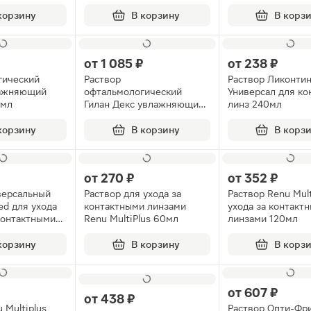
тельных глаз
корзину
В корзину
В корз
от
1 085 ₽
от
238 ₽
гический
Раствор
Раствор Ликонти
лажняющий
офтальмологический
Универсал для ко
0мл
Гилан Декс увлажняющий
линз 240мл
0.4мл 30шт
корзину
В корзину
В корз
от
270 ₽
от
352 ₽
версальный
Раствор для ухода за
Раствор Renu Mult
ed для ухода
контактными линзами
ухода за контакт
контактными
Renu MultiPlus 60мл
линзами 120мл
0мл
корзину
В корзину
В корз
от
607 ₽
от
438 ₽
 Multiplus
Раствор Опти-Фри