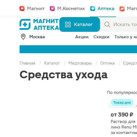
Магнит
М.Косметик
Аптека
Маг
Каталог
Москва
Акции
Скидки
Только у н
Главная
Каталог
Медтовары
Оптика
Средст
Средства ухода
По популярно
Товар дня
от
390 ₽
Раствор для
линз Renu M
за контактн