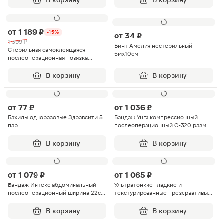
В корзину
В корзину
от
1 189 ₽
-15%
от
34 ₽
1 399 ₽
Бинт Амелия нестерильный
Cтерильная самоклеящаяся
5мх10см
послеоперационная повязка
Cosmopor Е Paul Hartmann
15см*8см 25шт
В корзину
В корзину
от
77 ₽
от
1 036 ₽
Бахилы одноразовые Здравсити 5
Бандаж Унга компрессионный
пар
послеоперационный С-320 размер
3 антибактериальный слой
В корзину
В корзину
от
1 079 ₽
от
1 065 ₽
Бандаж Интекс абдоминальный
Ультратонкие гладкие и
послеоперационный ширина 22см
текстурированные презервативы
XL
X-Edition Ultra Thin Maxus 12шт
В корзину
В корзину