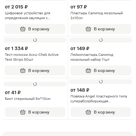
от
2 015 ₽
от
97 ₽
Цифровое устройство для
Пластырь Салипод мозольный
определения овуляции с
2х10см
принадлежностями Digital
Clearblue 7шт
В корзину
В корзину
от
1 334 ₽
от
149 ₽
Тест-полоски Accu-Chek Active
Лейкопластырь Салипод
Test Strips 50шт
мозольный набор 11шт
В корзину
В корзину
от
148 ₽
от
41 ₽
Повязка Angel пластырного типа
Бинт стерильный 5м*10см
суперабсорбирующая
послеоперационная 8смХ6см 10шт
В корзину
В корзину