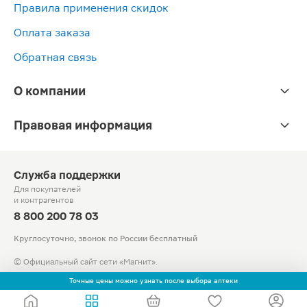
Правила применения скидок
и
1шт
манжетой
22см-32см
Оплата заказа
Обратная связь
О компании
Правовая информация
Служба поддержки
Для покупателей
и контрагентов
8 800 200 78 03
Круглосуточно, звонок по России бесплатный
© Официальный сайт сети «Магнит».
2010-2026 АО «Тандер»
Точные цены можно узнать после выбора аптеки