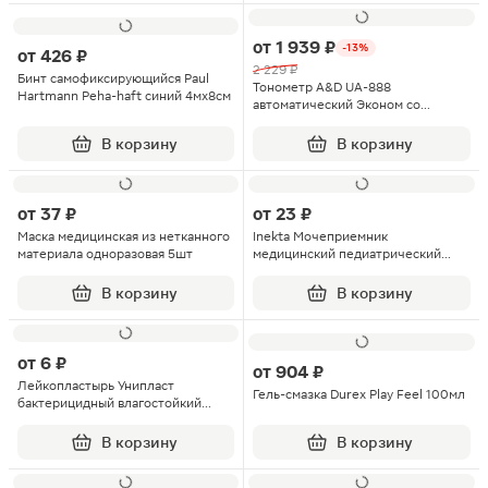
от
1 939 ₽
-13%
от
426 ₽
2 229 ₽
Бинт самофиксирующийся Paul
Тонометр A&D UA-888
Hartmann Peha-haft синий 4мх8см
автоматический Эконом со
стандартной манжетой 22–32см
В корзину
В корзину
от
37 ₽
от
23 ₽
Маска медицинская из нетканного
Inekta Мочеприемник
материала одноразовая 5шт
медицинский педиатрический
однократного применения 100мл
1шт
В корзину
В корзину
от
6 ₽
от
904 ₽
Лейкопластырь Унипласт
Гель-смазка Durex Play Feel 100мл
бактерицидный влагостойкий
1.9х7.2см 1шт
В корзину
В корзину