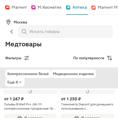
Магнит
М.Косметик
Аптека
Магнит М
Москва
Медтовары
Фильтры
По популярности
Компрессионное бельё
Медицинские изделия
Ещё 6
от
1 247 ₽
от
1 230 ₽
Гольфы B.Well Pro JW-111
Глюкометр Diacont для домашнего
компрессионные прозрачные 18-
использования с
22 мм.рт.ст. класс компрессии 1
принадлежностями
размер 3 цвет nature