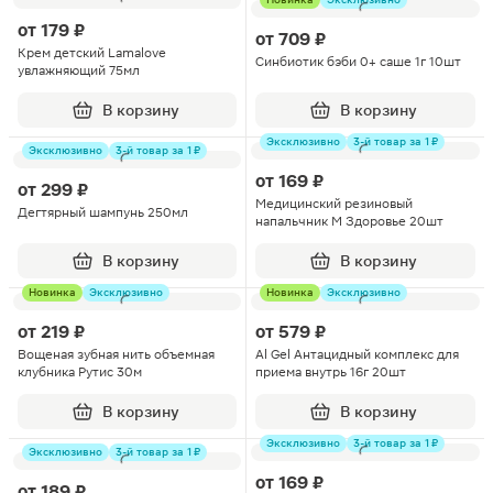
от
179 ₽
от
709 ₽
Крем детский Lamalove
Синбиотик бэби 0+ саше 1г 10шт
увлажняющий 75мл
В корзину
В корзину
Эксклюзивно
3-й товар за 1 ₽
Эксклюзивно
3-й товар за 1 ₽
от
169 ₽
от
299 ₽
Медицинский резиновый
Дегтярный шампунь 250мл
напальчник М Здоровье 20шт
В корзину
В корзину
Новинка
Эксклюзивно
Новинка
Эксклюзивно
от
219 ₽
от
579 ₽
Вощеная зубная нить объемная
Al Gel Антацидный комплекс для
клубника Рутис 30м
приема внутрь 16г 20шт
В корзину
В корзину
Эксклюзивно
3-й товар за 1 ₽
Эксклюзивно
3-й товар за 1 ₽
от
169 ₽
от
189 ₽