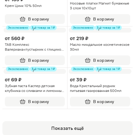
Носовые платки Магнит бумажные
Крем Цинк 10% 50мл
3 слоя 10х10шт
В корзину
В корзину
Эксклюзивно
3-й товар за 1 ₽
Эксклюзивно
3-й товар за 1 ₽
от
560 ₽
от
219 ₽
TAB Комплекс
Масло миндальное косметическое
Валериана+пустырник с глицином
30мл
капсулы 90шт
В корзину
В корзину
Эксклюзивно
3-й товар за 1 ₽
Эксклюзивно
3-й товар за 1 ₽
от
69 ₽
от
39 ₽
Зубная паста Каспер детская
Вода Кристальный родник
клубника со сливками и лимонный
питьевая газированная 500мл
взрыв 50мл в ассортименте
В корзину
В корзину
Показать ещё