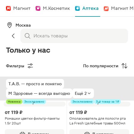
Магнит
М.Косметик
Аптека
Магнит М
Москва
Только у нас
Фильтры
По популярности
T.A.B. — просто и понятно
М Здоровье — всегда выгодно
Ещё 2
Новинка
Эксклюзивно
Эксклюзивно
3-й товар за 1 ₽
от
119 ₽
от
119 ₽
Ромашки цветки фильтр-пакеты
Ополаскиватель для полости рта
1.5г 20шт
La Fresh Целебные травы 500мл