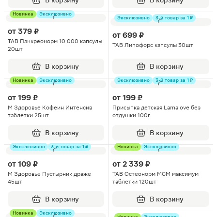
В корзину
В корзину
Новинка
Эксклюзивно
Эксклюзивно
3-й товар за 1 ₽
от
379 ₽
от
699 ₽
ТАВ Панкреонорм 10 000 капсулы
TAB Липофорс капсулы 30шт
20шт
В корзину
В корзину
Новинка
Эксклюзивно
Эксклюзивно
3-й товар за 1 ₽
от
199 ₽
от
199 ₽
М Здоровье Кофеин Интенсив
Присыпка детская Lamalove без
таблетки 25шт
отдушки 100г
В корзину
В корзину
Эксклюзивно
3-й товар за 1 ₽
Новинка
Эксклюзивно
от
109 ₽
от
2 339 ₽
М Здоровье Пустырник драже
TAB Остеонорм МСМ максимум
45шт
таблетки 120шт
В корзину
В корзину
Новинка
Эксклюзивно
Новинка
Эксклюзивно