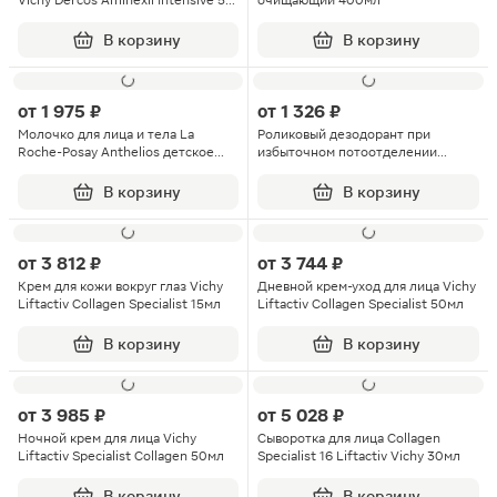
Vichy Dercos Aminexil Intensive 5
очищающий 400мл
для женщин 6мл
В корзину
В корзину
от
1 975 ₽
от
1 326 ₽
Молочко для лица и тела La
Роликовый дезодорант при
Roche-Posay Anthelios детское
избыточном потоотделении
SPF50 50мл
женский 48ч Vichy 50мл
В корзину
В корзину
от
3 812 ₽
от
3 744 ₽
Крем для кожи вокруг глаз Vichy
Дневной крем-уход для лица Vichy
Liftactiv Collagen Specialist 15мл
Liftactiv Collagen Specialist 50мл
В корзину
В корзину
от
3 985 ₽
от
5 028 ₽
Ночной крем для лица Vichy
Сыворотка для лица Collagen
Liftactiv Specialist Collagen 50мл
Specialist 16 Liftactiv Vichy 30мл
В корзину
В корзину