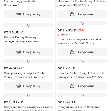
Масло для душа Atoderm
Молочко La Roche-Posay Anthelios
Bioderma 1л
для детей SPF50 250мл
В корзину
В корзину
от
1 799 ₽
-25%
от
1 500 ₽
2 399 ₽
Лосьон Ducray Keracnyl
Гель-сыворотка для всех типов
очищающий для жирной
кожи Vichy Mineral 89 30мл
проблемной кожи 200мл
В корзину
В корзину
от
4 506 ₽
от
1 771 ₽
Сыворотка для лица La Roche-
Стик La Roche-Posay Anthelios XL
Posay Retinol B3 Serum 30мл
для чувствительных зон SPF 50
9мл
В корзину
В корзину
от
5 877 ₽
от
1 630 ₽
Средство против выпадения волос
Гель для лица Avene Cleanance