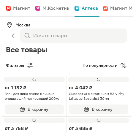
Магнит
М.Косметик
Аптека
Магнит М
Москва
Все товары
Фильтры
По популярности
от
1 132 ₽
от
4 042 ₽
Гель для лица Avene Клинанс
Сыворотка с витамином В3 Vichy
очищающий матирующий 200мл
Liftactiv Specialist 30мл
В корзину
В корзину
от
3 758 ₽
от
3 685 ₽