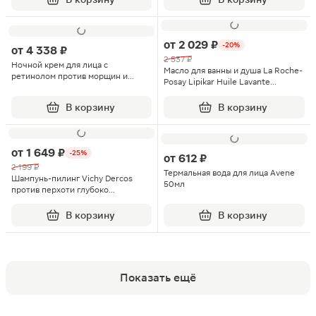
от
2 029 ₽
-20%
от
4 338 ₽
2 537 ₽
Ночной крем для лица с
Масло для ванны и душа La Roche-
ретинолом против морщин и
Posay Lipikar Huile Lavante
пигментации Liftactiv B3 Vichy
липидовосполняющее
50мл
смягчающее 400мл
В корзину
В корзину
от
1 649 ₽
-25%
от
612 ₽
2 199 ₽
Термальная вода для лица Avene
Шампунь-пилинг Vichy Dercos
50мл
против перхоти глубоко
очищающий 250мл
В корзину
В корзину
Показать ещё