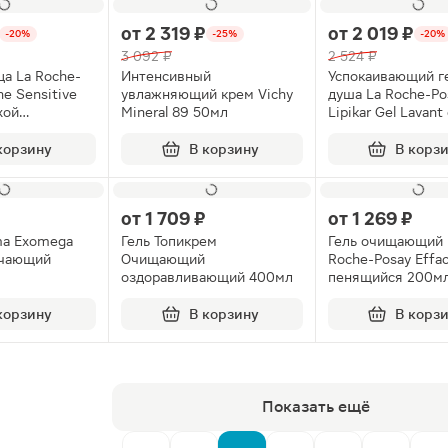
от
2 319 ₽
от
2 019 ₽
-20%
-25%
-20%
3 092 ₽
2 524 ₽
ца La Roche-
Интенсивный
Успокаивающий г
ne Sensitive
увлажняющий крем Vichy
душа La Roche-Po
хой
Mineral 89 50мл
Lipikar Gel Lavant 
ной кожи
защитными свойс
400мл
корзину
В корзину
В корз
от
1 709 ₽
от
1 269 ₽
ma Exomega
Гель Топикрем
Гель очищающий 
гчающий
Очищающий
Roche-Posay Effac
оздоравливающий 400мл
пенящийся 200м
корзину
В корзину
В корз
Показать ещё