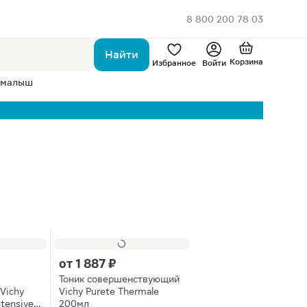
8 800 200 78 03
Найти
Корзина
Избранное
Войти
 малыш
от
1 887 ₽
Тоник совершенствующий
Vichy
Vichy Purete Thermale
ntensive 5
200мл