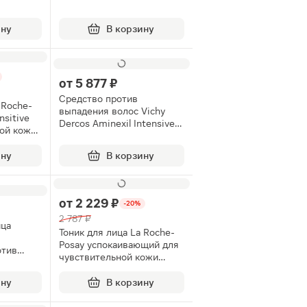
21шт
ину
В корзину
от
5 877 ₽
Средство против
 Roche-
выпадения волос Vichy
nsitive
Dercos Aminexil Intensive 5
ой кожи
для женщин 6мл
ину
В корзину
от
2 229 ₽
-20%
2 787 ₽
ица
Тоник для лица La Roche-
Posay успокаивающий для
отив
чувствительной кожи
ожи
200мл
 30мл
ину
В корзину