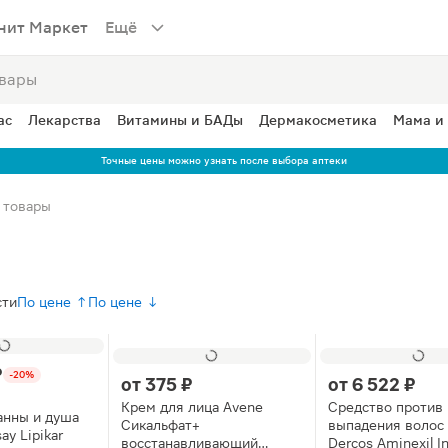
нит Маркет
Ещё
ас
Лекарства
Витамины и БАДы
Дермакосметика
Мама и
Точные цены можно узнать после выбора аптеки
 товары
сти
По цене ↑
По цене ↓
₽
-20%
от
375 ₽
от
6 522 ₽
Крем для лица Avene
Средство против
анны и душа
Сикальфат+
выпадения волос 
ay Lipikar
восстанавливающий
Dercos Aminexil I