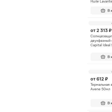
Huile Lavant
липидовосп
смягчающее
В 
от
2 313 ₽
Солнцезащи
двухфазный 
Capital Ideal
200мл
В 
от
612 ₽
Термальная 
Avene 50мл
В 