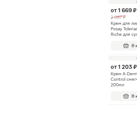
от
1 669 ₽
2 087 ₽
Крем для ли
Posay Toleria
Riche для су
чувствитель
40мл
В 
от
1 203 ₽
Крем A-Der
Control смя
200мл
В 