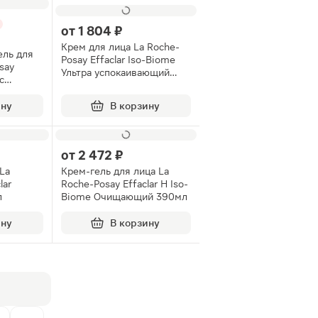
от
1 804 ₽
Крем для лица La Roche-
ель для
Posay Effaclar Iso-Biome
say
Ультра успокаивающий
с
восстанавливающий 40мл
твами
ину
В корзину
от
2 472 ₽
La
Крем-гель для лица La
lar
Roche-Posay Effaclar Н Iso-
л
Biome Очищающий 390мл
ину
В корзину