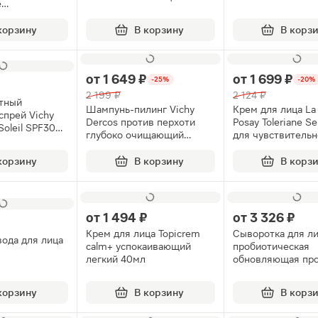
e
защитный 15мл
для мужчин 6мл 
олняющее
 400мл
корзину
В корзину
В корз
от
1 649 ₽
от
1 699 ₽
-25%
-20%
2 199 ₽
2 124 ₽
тный
Шампунь-пилинг Vichy
Крем для лица La
спрей Vichy
Dercos против перхоти
Posay Toleriane Se
 Soleil SPF30
глубоко очищающий
для чувствительн
250мл
40мл
корзину
В корзину
В корз
от
1 494 ₽
от
3 326 ₽
Крем для лица Topicrem
Сыворотка для л
вода для лица
calm+ успокаивающий
пробиотическая
легкий 40мл
обновляющая пр
несовершенств к
Vichy Normaderm
корзину
В корзину
В корз