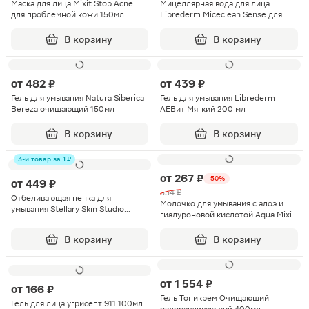
Маска для лица Mixit Stop Acne
Мицеллярная вода для лица
для проблемной кожи 150мл
Librederm Miceclean Sense для
нормальной и чувствительной
кожи 200мл
В корзину
В корзину
от
482 ₽
от
439 ₽
Гель для умывания Natura Siberica
Гель для умывания Librederm
Berёza очищающий 150мл
АЕВит Мягкий 200 мл
В корзину
В корзину
3-й товар за 1 ₽
от
267 ₽
-50%
от
449 ₽
534 ₽
Отбеливающая пенка для
Молочко для умывания с алоэ и
умывания Stellary Skin Studio
гиалуроновой кислотой Aqua Mixit
Ageless
Lab 250мл
В корзину
В корзину
от
1 554 ₽
от
166 ₽
Гель Топикрем Очищающий
Гель для лица угрисепт 911 100мл