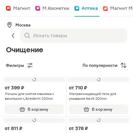
Магнит
М.Косметик
Аптека
Магнит М
Москва
Очищение
Фильтры
По популярности
от
399 ₽
от
710 ₽
Лосьон для снятия макияжа с
Ультраочищающий гель для
васильком Librederm 200мл
умывания Aevit 200мл
В корзину
В корзину
от
811 ₽
от
378 ₽