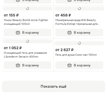
от
155 ₽
от
458 ₽
Тоник Beauty Bomb Acne Fighter
Минеральная вода 818 Beauty
очищающий 100мл
Formula Estiqe термальная для
чувствительной кожи 150мл
В корзину
В корзину
от
1 052 ₽
от
2 627 ₽
Очищающий гель для умывания
Гель для душа Скин-кап 150мл
Librederm Seracin 400мл
В корзину
В корзину
Показать ещё