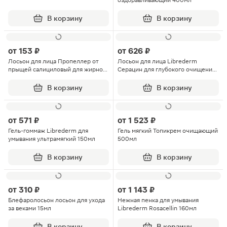
оздоравливающий 400мл
В корзину
В корзину
от
153 ₽
от
626 ₽
Лосьон для лица Пропеллер от
Лосьон для лица Librederm
прыщей салициловый для жирной
Серацин для глубокого очищения
кожи 100мл
пор 100мл
В корзину
В корзину
от
571 ₽
от
1 523 ₽
Гель-гоммаж Librederm для
Гель мягкий Топикрем очищающий
умывания ультрамягкий 150мл
500мл
В корзину
В корзину
от
310 ₽
от
1 143 ₽
Блефаролосьон лосьон для ухода
Нежная пенка для умывания
за веками 15мл
Librederm Rosacellin 160мл
В корзину
В корзину