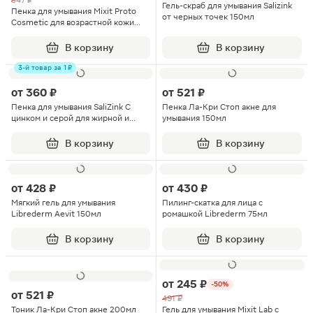
547 ₽
Гель-скраб для умывания Salizink
Пенка для умывания Mixit Proto
от черных точек 150мл
Cosmetic для возрастной кожи
55+ 150мл
В корзину
В корзину
3-й товар за 1 ₽
от
360 ₽
от
521 ₽
Пенка для умывания SaliZink С
Пенка Ла-Кри Стоп акне для
цинком и серой для жирной и
умывания 150мл
комбинированной кожи 160мл
В корзину
В корзину
от
428 ₽
от
430 ₽
Мягкий гель для умывания
Пилинг-скатка для лица с
Librederm Aevit 150мл
ромашкой Librederm 75мл
В корзину
В корзину
от
245 ₽
-50%
от
521 ₽
491 ₽
Тоник Ла-Кри Стоп акне 200мл
Гель для умывания Mixit Lab с