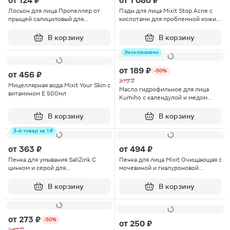
от
124 ₽
от
1 080 ₽
Лосьон для лица Пропеллер от
Пэды для лица Mixit Stop Acne с
прыщей салициловый для
кислотами для проблемной кожи
комбинированной кожи 100мл
60шт
В корзину
В корзину
Эксклюзивно
от
189 ₽
-50%
от
456 ₽
379 ₽
Мицеллярная вода Mixit Your Skin с
Масло гидрофильное для лица
витамином Е 500мл
Kumiho с календулой и медом
100мл
В корзину
В корзину
3-й товар за 1 ₽
от
363 ₽
от
494 ₽
Пенка для умывания SaliZink С
Пенка для лица Mixit Очищающая с
цинком и серой для
мочевиной и гиалуроновой
чувствительной кожи 160мл
кислотой 200мл
В корзину
В корзину
от
273 ₽
-50%
от
250 ₽