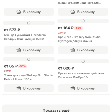
ниацинамидом и цинком для
жирной кожи 250мл
В корзину
В корзину
от
164 ₽
-50%
от
573 ₽
329 ₽
Гель для умывания Librederm
Крем-гель Stellary Skin Studio
Серацин Очищающий 150мл
Hydrogen для умывания
В корзину
В корзину
от
65 ₽
-50%
от
628 ₽
131 ₽
Крем-гель локального действия
Тоник для лица Stellary Skin Studio
Стоп акне Ла-Кри 15г
Retinol Power 150мл
В корзину
В корзину
Показать ещё