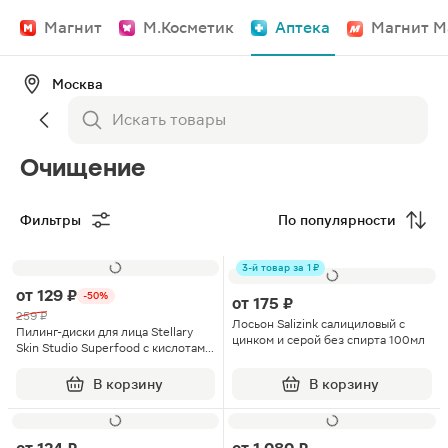
Магнит
М.Косметик
Аптека
Магнит М
Москва
Очищение
Фильтры
По популярности
3-й товар за 1 ₽
от
129 ₽
-50%
от
175 ₽
259 ₽
Лосьон Salizink салициловый с
Пилинг-диски для лица Stellary
цинком и серой без спирта 100мл
Skin Studio Superfood с кислотами
7шт
В корзину
В корзину