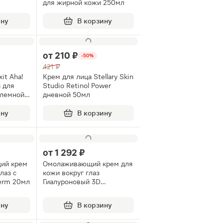
для жирной кожи 250мл
 100мл
ину
В корзину
от
210 ₽
-50%
421 ₽
it Aha!
Крем для лица Stellary Skin
й для
Studio Retinol Power
лемной/
дневной 50мл
 кожи
ину
В корзину
от
1 292 ₽
ий крем
Омолаживающий крем для
лаз с
кожи вокруг глаз
erm 20мл
Гиалуроновый 3D
Librederm 15мл
ину
В корзину