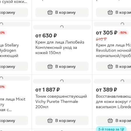
я сухой кожи
мочевиной (10%)
я 30мл
корзину
В корзину
В корз
от
305 ₽
50%
-50%
от
630 ₽
610 ₽
Крем для лица Липобейз
а Stellary
Крем для лица Mix
Комплексный уход за
Hydrogen
Revolution ночно
кожей 150мл
ажняющий
нормальной/проб
комбинированной
50мл
корзину
В корзину
В корз
50%
от
1 887 ₽
от
389 ₽
Тоник совершенствующий
Восстанавливающ
ля лица Mixit
Vichy Purete Thermale
для кожи вокруг г
ry
200мл
васильком Libred
ная с
 гиалуроновой
мл
корзину
В корзину
В корз
3-й товар за 1 ₽