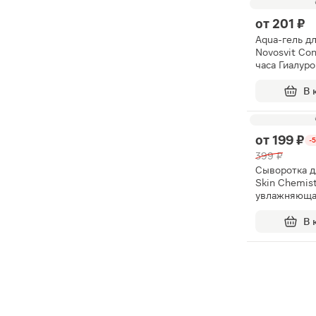
от
201 ₽
Aqua-гель д
Novosvit Con
часа Гиалур
и коллаген 
В 
от
199 ₽
-
399 ₽
Сыворотка д
Skin Chemist
увлажняюща
гиалуроново
30мл
В 