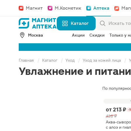
Магнит
М.Косметик
Аптека
Маг
Каталог
Москва
Акции
Скидки
Только у н
Главная
Каталог
Уход
Уход за кожей лица
Увлажнение и питан
По популярно
от
213 ₽
-
426 ₽
Аква-сыворот
с алоэ и гиа