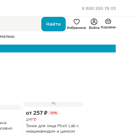
8 800 200 78 03
Найти
Корзина
Избранное
Войти
 малыш
от
257 ₽
-50%
515 ₽
via
Тоник для лица Mixit Lab с
нсивно
ниацинамидом и цинком