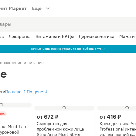
нит Маркет
Ещё
ас
Лекарства
Витамины и БАДы
Дермакосметика
Мама и
Точные цены можно узнать после выбора аптеки
Увлажнение и питание
ие
сти
По цене ↑
По цене ↓
50%
от
672 ₽
от
416 ₽
Сыворотка для
Крем для лица Ara
ка Mixit Lab
проблемной кожи лица
Professional инте
луроновой
Stop Acne Mixit 30мл
увлажняющий с