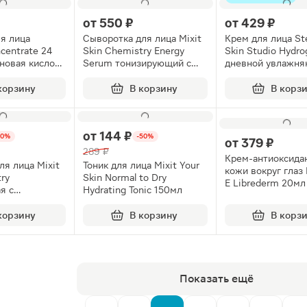
от
550 ₽
от
429 ₽
ля лица
Сыворотка для лица Mixit
Крем для лица Ste
centrate 24
Skin Chemistry Energy
Skin Studio Hydro
оновая кислота
Serum тонизирующий с
дневной увлажн
25мл
витамином С 30мл
корзину
В корзину
В корз
от
144 ₽
50%
-50%
от
379 ₽
289 ₽
Крем-антиоксида
ля лица Mixit
Тоник для лица Mixit Your
кожи вокруг глаз
ry
Skin Normal to Dry
E Librederm 20мл
я с
Hydrating Tonic 150мл
й кислотой
корзину
В корзину
В корз
Показать ещё