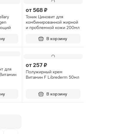
от
568 ₽
llary
Тоник Циновит для
gen
комбинированной жирной
яющий
и проблемной кожи 200мл
ину
В корзину
от
257 ₽
нт для
Полужирный крем
 Витамин
Витамин F Librederm 50мл
ину
В корзину