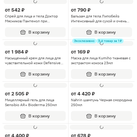
от
542 ₽
от
790 ₽
Спрей для лица и тела Доктор
Бальзам для тела Липобейз
Мясников Пантенол при
Интенсивный для сухой и очень
солнечных и термических ожогах
сухой кожи 150мл
130г
В корзину
В корзину
Эксклюзивно
3-й товар за 1 ₽
от
1 984 ₽
от
169 ₽
Насыщенный крем для лица для
Маска для лица Kumiho тканевая с
чувствительной кожи Defensive
экстрактом кокоса 23мл
Sensibio Bioderma 40мл
В корзину
В корзину
от
2 505 ₽
от
4 420 ₽
Мицеллярный гель для лица
Nahrin шампунь Черная смородина
Sensibio AR+ Bioderma 250мл
250мл
В корзину
В корзину
от
4 400 ₽
от
678 ₽