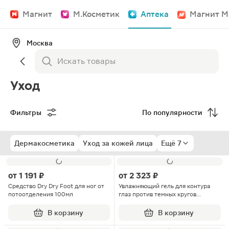
Магнит
М.Косметик
Аптека
Магнит М
Москва
Уход
Фильтры
По популярности
Дермакосметика
Уход за кожей лица
Ещё 7
от
1 191 ₽
от
2 323 ₽
Средство Dry Dry Foot для ног от
Увлажняющий гель для контура
потоотделения 100мл
глаз против темных кругов
Sensibio Eye+ Bioderma 15мл
В корзину
В корзину