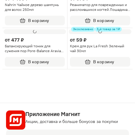
Nahrin Чайное дерево шампунь
Реаниматор для поврежденных и
для волос 250мл
расслоившихся ногтей Лошадиная
Сила с хитозаном и витамином F
10мл
В корзину
В корзину
Эксклюзивно
3-й товар за 1 ₽
от
477 ₽
от
59 ₽
Балансирующий тоник для
Крем для рук La Fresh Зеленый
сужения пор Pore-Balance Aravia
чай 30мл
Professional 150мл
В корзину
В корзину
Популярные
Приложение Магнит
Акции, доставка и больше бонусов за покупки